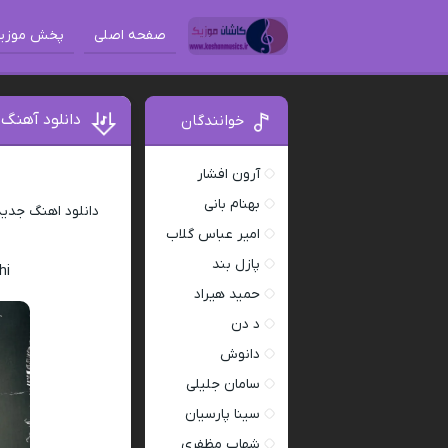
صفحه اصلی
پخش موزی
دانلود آهنگ
خوانندگان
آرون افشار
بهنام بانی
دانلود اهنگ جدی
امیر عباس گلاب
پازل بند
hi
حمید هیراد
د دن
دانوش
سامان جلیلی
سینا پارسیان
شهاب مظفری