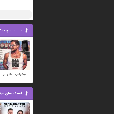
پست های پیش
عرشیاس - عادی نی
آهنگ های مرت