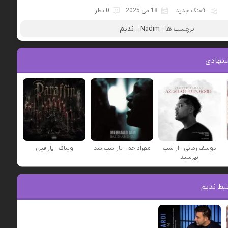
آهنگ جدید
18 می 2025
0 نظر
برچسب ها :
Nadim
،
ندیم
نهادی
یوسف زمانی - از شب
مهراد جم - باز شب شد
ویناک - پارافین
بپرسید
بط ندیم