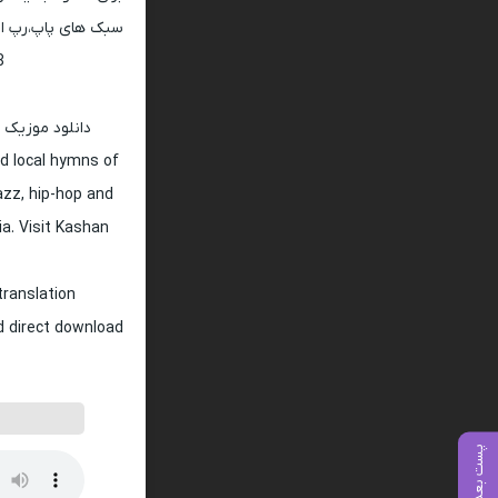
سبک های پاپ،رپ ار 
128 و 320
دانلود موزیک 
d local hymns of
jazz, hip-hop and
ia. Visit Kashan
translation
nd direct download
پست بعدی