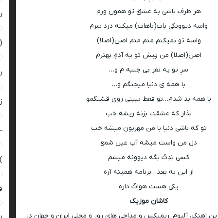
هر طرف باشی به عشق تو همون ورم
ر
واسه دیوونگی بات(باهات) میکنه درد سرم
واسه تو نمیکنم منم منم اصن(اصلا)
(
اصن(اصلا) من پیش تو یه آدمِ بهترم
سرِ تو یه نفر بی جنبه م و…
ر
با همه ی دنیا میجنگم و…
با همه بد شدم…تو فقط ببینی روی قشنگمو
زن
بذار که عشقت بزنه ریشه خب
تو که باشی دنیا با من مهربون میشه خب
–
دل من واست میشه آب عین شمع
کسی بَدِتُ بگه دیوونه میشم
)
از این به بعد…برنامه همینه آره
یکی هست هواتُ داره
ق
کاشان موزیک
رین اهنگ، آلبوم، ریمیکس و مداحی های روز و محلی ایران و جهان در