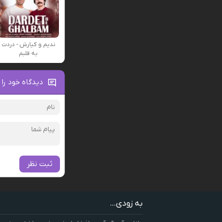
ندیم و کیارش - دردت
به قلبم
دیدگاه خود را 
ثبت نظر
به زودی...