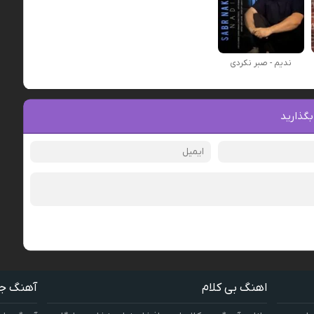
ندیم - صبر نکردی
بگذارید
اهنگ بی کلام
آهنگ ج