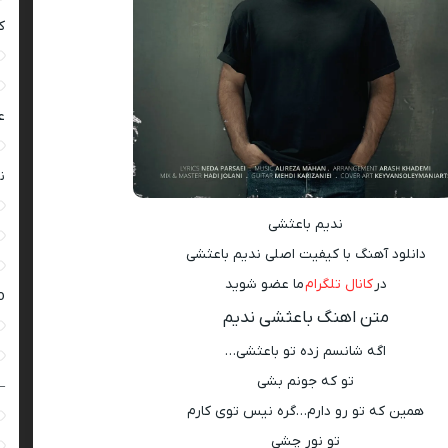
ک
ع
ن
ندیم باعثشی
دانلود آهنگ با کیفیت اصلی ندیم باعثشی
در
کانال تلگرام
ما عضو شوید
ro
متن اهنگ باعثشی ندیم
اگه شانسم زده تو باعثشی…
تو که جونم بشی
–
همین که تو رو دارم…گره نیس توی کارم
تو نورِ چشی