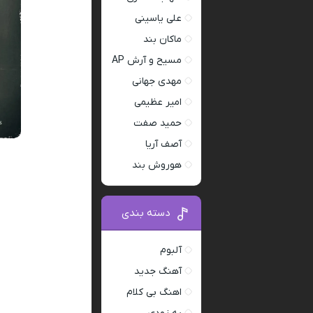
علی یاسینی
ماکان بند
مسیح و آرش AP
مهدی جهانی
امیر عظیمی
حمید صفت
آصف آریا
هوروش بند
دسته بندی
آلبوم
آهنگ جدید
اهنگ بی کلام