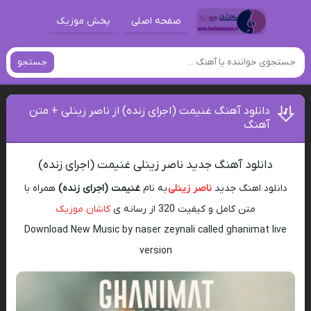
صفحه اصلی
پخش موزیک
جستجو
دانلود آهنگ غنیمت (اجرای زنده) از ناصر زینلی + متن
آهنگ
دانلود آهنگ جدید ناصر زینلی غنیمت (اجرای زنده)
دانلود اهنگ جدید
ناصر زینلی
به نام
غنیمت (اجرای زنده)
همراه با
متن کامل و کیفیت 320 از رسانه ی
کاشان موزیک
Download New Music by naser zeynali called ghanimat live
version