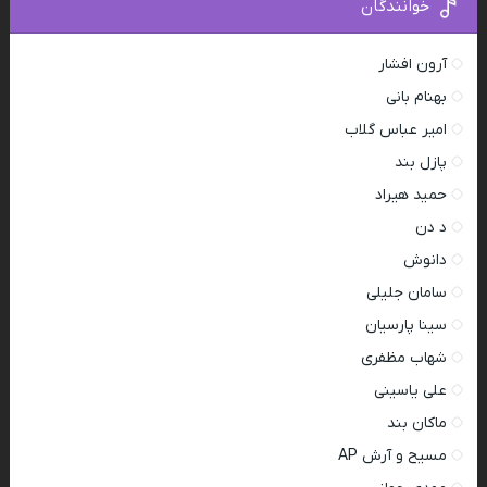
خوانندگان
آرون افشار
بهنام بانی
امیر عباس گلاب
پازل بند
حمید هیراد
د دن
دانوش
سامان جلیلی
سینا پارسیان
شهاب مظفری
علی یاسینی
ماکان بند
مسیح و آرش AP