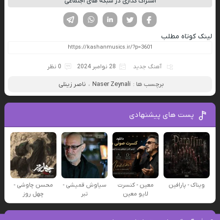
اشتراک گذاری در شبکه های اجتماعی
فیسوک
تویتر
لینکدین
واتساپ
تلگرام
لینک کوتاه مطلب
آهنگ جدید
28 نوامبر 2024
0 نظر
برچسب ها :
Naser Zeynali
،
ناصر زینلی
پست های پیشنهادی
ویناک - پارافین
معین - کنسرت
سیاوش قمیشی -
محسن چاوشی -
لایو معین
تبر
چهل روز