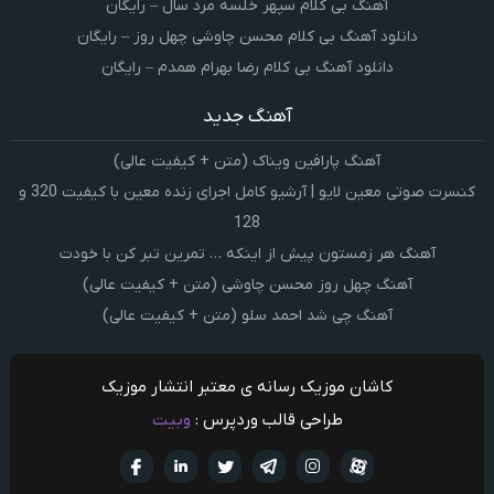
آهنگ بی کلام سپهر خلسه مرد سال – رایگان
دانلود آهنگ بی کلام محسن چاوشی چهل روز – رایگان
دانلود آهنگ بی کلام رضا بهرام همدم – رایگان
آهنگ جدید
آهنگ پارافین ویناک (متن + کیفیت عالی)
کنسرت صوتی معین لایو | آرشیو کامل اجرای زنده معین با کیفیت 320 و
128
آهنگ هر زمستون پیش از اینکه … تمرین تبر کن با خودت
آهنگ چهل روز محسن چاوشی (متن + کیفیت عالی)
آهنگ چی شد احمد سلو (متن + کیفیت عالی)
کاشان موزیک رسانه ی معتبر انتشار موزیک
طراحی قالب وردپرس :
وبیت
آپارات
تلگرام
تويتر
اینستاگرام
لینکدین
فيسبو