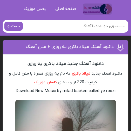
صفحه اصلی
پخش موزیک
جستجو
دانلود آهنگ میلاد باکری یه روزی + متن آهنگ
دانلود آهنگ جدید میلاد باکری یه روزی
دانلود اهنگ جدید
میلاد باکری
به نام
یه روزی
همراه با متن کامل و
کیفیت 320 از رسانه ی
کاشان موزیک
Download New Music by milad backeri called ye roozi