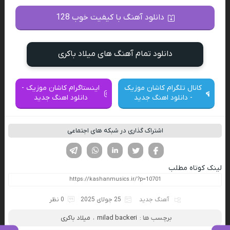
دانلود آهنگ با کیفیت خوب 128
دانلود تمام آهنگ های میلاد باکری
کانال تلگرام کاشان موزیک
اینستاگرام کاشان موزیک -
- دانلود اهنگ جدید
دانلود اهنگ جدید
اشتراک گذاری در شبکه های اجتماعی
فیسوک
تویتر
لینکدین
واتساپ
تلگرام
لینک کوتاه مطلب
آهنگ جدید
25 جولای 2025
0 نظر
برچسب ها :
milad backeri
،
میلاد باکری