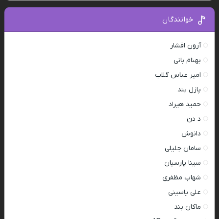
خوانندگان
آرون افشار
بهنام بانی
امیر عباس گلاب
پازل بند
حمید هیراد
د دن
دانوش
سامان جلیلی
سینا پارسیان
شهاب مظفری
علی یاسینی
ماکان بند