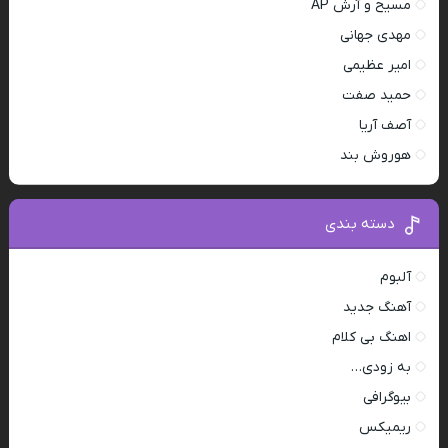
مسیح و آرش AP
مهدی جهانی
امیر عظیمی
حمید صفت
آصف آریا
هوروش بند
دسته بندی
آلبوم
آهنگ جدید
اهنگ بی کلام
به زودی…
بیوگرافی
ریمیکس