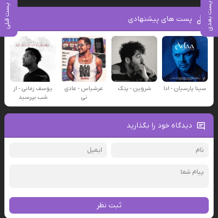
پست بعدی
پست قبلی
پست های پیشنهادی
سینا پارسیان - ادا
شروین - پتک
عرشیاس - عادی
یوسف زمانی - از
نی
شب بپرسید
دیدگاه خود را بگذارید
ثبت نظر