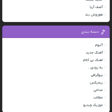
آصف آریا
هوروش بند
دسته بندی
آلبوم
آهنگ جدید
اهنگ بی کلام
به زودی…
بیوگرافی
ریمیکس
مداحی
مقالات
موزیک ویدیو