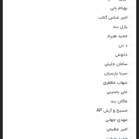
بهنام بانی
امیر عباس گلاب
پازل بند
حمید هیراد
د دن
دانوش
سامان جلیلی
سینا پارسیان
شهاب مظفری
علی یاسینی
ماکان بند
مسیح و آرش AP
مهدی جهانی
امیر عظیمی
حمید صفت