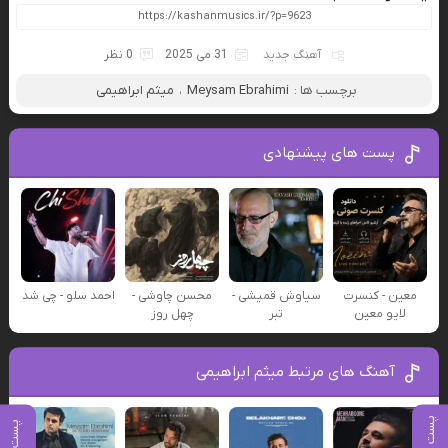
آهنگ جدید
31 می 2025
0 نظر
برچسب ها :
Meysam Ebrahimi
،
میثم ابراهیمی
پست های پیشنهادی
معین - کنسرت
سیاوش قمیشی -
محسن چاوشی -
احمد سلو - چی شد
لایو معین
تبر
چهل روز
آهنگ های مرتبط میثم ابراهیمی
پست بعدی
پست قبلی