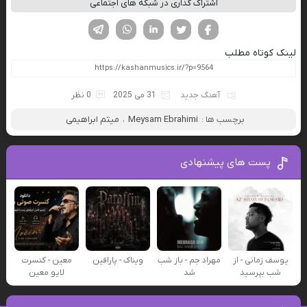
اشتراک گذاری در شبکه های اجتماعی
فیسوک
تویتر
لینکدین
واتساپ
تلگرام
لینک کوتاه مطلب
آهنگ جدید
31 می 2025
0 نظر
برچسب ها :
Meysam Ebrahimi
،
میثم ابراهیمی
پست های پیشنهادی
یوسف زمانی - از
مهراد جم - باز شب
ویناک - پارافین
معین - کنسرت
شب بپرسید
شد
لایو معین