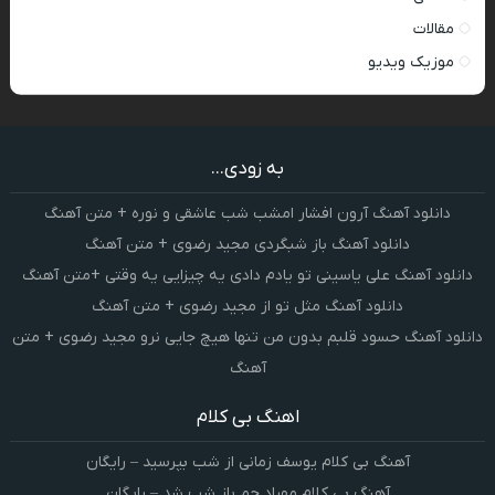
مقالات
موزیک ویدیو
به زودی...
دانلود آهنگ آرون افشار امشب شب عاشقی و نوره + متن آهنگ
دانلود آهنگ باز شبگردی مجید رضوی + متن آهنگ
دانلود آهنگ علی یاسینی تو یادم دادی یه چیزایی یه وقتی +متن آهنگ
دانلود آهنگ مثل تو از مجید رضوی + متن آهنگ
دانلود آهنگ حسود قلبم بدون من تنها هیچ جایی نرو مجید رضوی + متن
آهنگ
اهنگ بی کلام
آهنگ بی کلام یوسف زمانی از شب بپرسید – رایگان
آهنگ بی کلام مهراد جم باز شب شد – رایگان