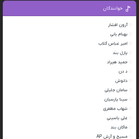
خوانندگان
آرون افشار
بهنام بانی
امیر عباس گلاب
پازل بند
حمید هیراد
د دن
دانوش
سامان جلیلی
سینا پارسیان
شهاب مظفری
علی یاسینی
ماکان بند
مسیح و آرش AP