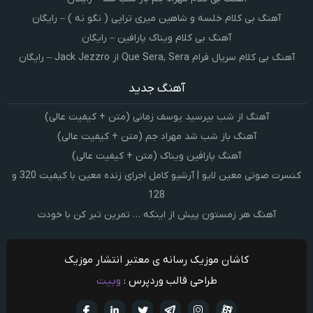
آهنگ بی کلام خلسه و شاهین میری تراپی ( نگو نه ) – رایگان
آهنگ بی کلام ویناک پارافین – رایگان
آهنگ بی کلام سریال فرام Que Sera, Sera از Jack Jezzro – رایگان
آهنگ جدید
آهنگ از شب بپرسید یوسف زمانی (متن + کیفیت عالی)
آهنگ باز شب شد مهراد جم (متن + کیفیت عالی)
آهنگ پارافین ویناک (متن + کیفیت عالی)
کنسرت صوتی معین لایو | آرشیو کامل اجرای زنده معین با کیفیت 320 و
128
آهنگ هر زمستون پیش از اینکه … تمرین تبر کن با خودت
کاشان موزیک رسانه ی معتبر انتشار موزیک
طراحی قالب وردپرس :
وبیت
آپارات
تلگرام
تويتر
اینستاگرام
لینکدین
فيسبو