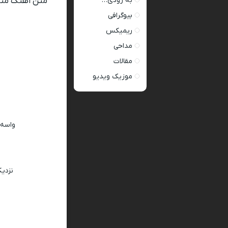
به زودی…
متن اهنگ مثل 
بیوگرافی
ریمیکس
مداحی
مقالات
موزیک ویدیو
واسه 
نزدی