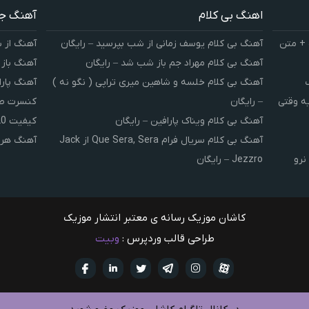
اهنگ بی کلام
آهنگ ج
 + متن
آهنگ بی کلام یوسف زمانی از شب بپرسید – رایگان
آهنگ از 
آهنگ بی کلام مهراد جم باز شب شد – رایگان
آهنگ باز
آهنگ بی کلام خلسه و شاهین میری تراپی ( نگو نه )
آهنگ پارا
یه وقتی
– رایگان
کنسرت صوت
آهنگ بی کلام ویناک پارافین – رایگان
کیفیت 320 و 128
آهنگ بی کلام سریال فرام Que Sera, Sera از Jack
آهنگ هر 
نرو
Jezzro – رایگان
کاشان موزیک رسانه ی معتبر انتشار موزیک
طراحی قالب وردپرس :
وبیت
آپارات
تلگرام
تويتر
اینستاگرام
لینکدین
فيسبو