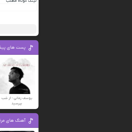
لینک کوتاه مطلب
پست های پیش
یوسف زمانی - از شب
بپرسید
آهنگ های مرتب