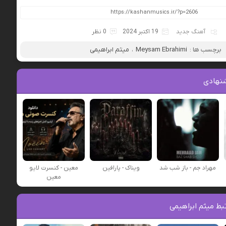
آهنگ جدید
19 اکتبر 2024
0 نظر
برچسب ها :
Meysam Ebrahimi
،
میثم ابراهیمی
نهادی
مهراد جم - باز شب شد
ویناک - پارافین
معین - کنسرت لایو
معین
ط میثم ابراهیمی