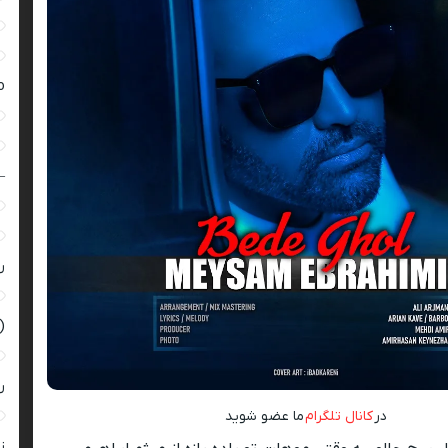
ro
–
ر
(
ر
در
کانال تلگرام
ما عضو شوید
زن