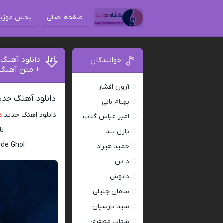
صفحه اصلی
پخش موزی
دانلود آهنگ 
خوانندگان
+ متن آهنگ
آرون افشار
دانلود آهنگ جدید
بهنام بانی
دانلود اهنگ جدید
م
امیر عباس گلاب
با 
پازل بند
ede Ghol
حمید هیراد
د دن
دانوش
سامان جلیلی
سینا پارسیان
شهاب مظفری