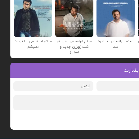
میثم ابراهیمی - بالاخره
میثم ابراهیمی - من هر
میثم ابراهیمی - با تو بد
شد
شب (ورژن جدید و
نمیشم
اسلو)
بگذارید