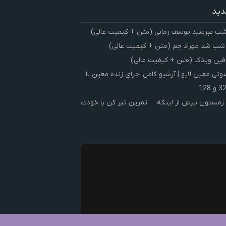
دید
شب بپرسید یوسف زمانی (متن + کیفیت عالی)
 شب شد مهراد جم (متن + کیفیت عالی)
فین ویناک (متن + کیفیت عالی)
ی معین لایو | آرشیو کامل اجرای زنده معین با
زمستون پیش از اینکه … تمرین تبر کن با خودت
ک