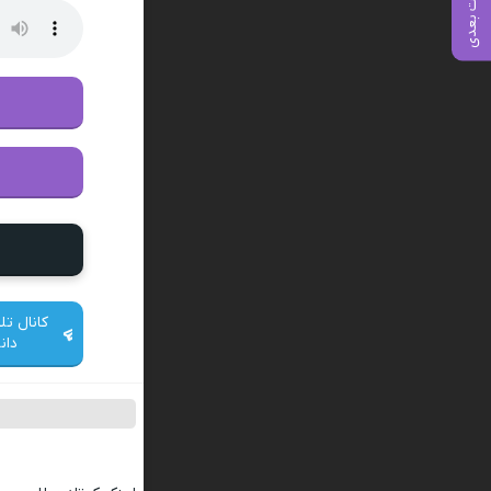
پست بعدی
کانال تل
دان