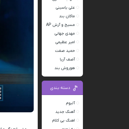
علی یاسینی
ماکان بند
مسیح و آرش AP
مهدی جهانی
امیر عظیمی
حمید صفت
آصف آریا
هوروش بند
دسته بندی
آلبوم
آهنگ جدید
اهنگ بی کلام