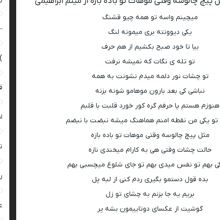
پیچ چالوسه وقتی موهات تو باده بازه از میثم ابراهیمی
میچینم واسه تو همه چیو قشنگ
–
یکی دیوونته بری میمونه لنگ
بیا تا خود صبح بکشیم از هم حرف
)
تو تله ی نگات که نمیشه نرفت
تو چشات نور دلمه میدم نشونت به همه
ق
نباشی کی بعد بارون موهامو شونه بزنه
هنوزم هستم پا حرفم گره کور خورد قلبت با قلبم
ا
تو یکی من نقطه امنم هماهنگ میشه نبضت با نبضم
مثل پیچ چالوسه وقتی موهات تو باده بازه
ت
حالت چشات وقتی هی به کارام میخندی نازه
کی بهم تو نفس میدی بهم تو جای شلوغ میچسبی بهم
ر
بده قول دستمو بگیری ردم کنی از لبه پل
بریم یه جا بزنم به چشای تو زل
ع
گوشیت از عکسای دوتاییمون بشه پر