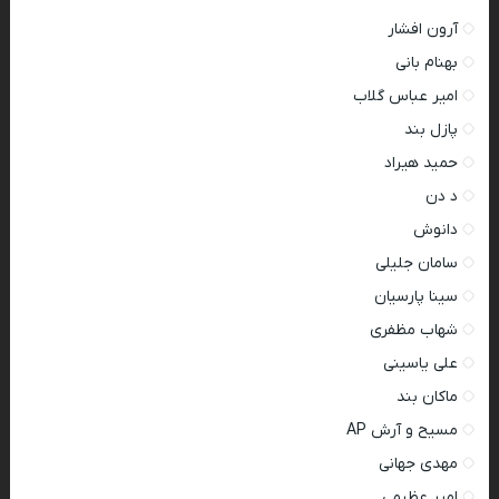
آرون افشار
بهنام بانی
امیر عباس گلاب
پازل بند
حمید هیراد
د دن
دانوش
سامان جلیلی
سینا پارسیان
شهاب مظفری
علی یاسینی
ماکان بند
مسیح و آرش AP
مهدی جهانی
امیر عظیمی