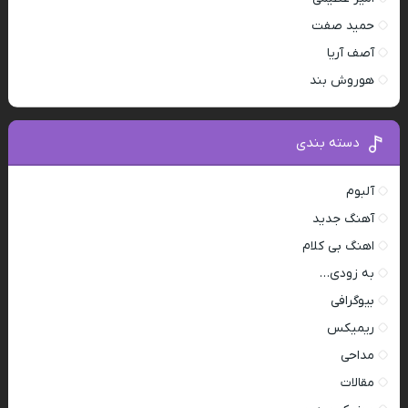
حمید صفت
آصف آریا
هوروش بند
دسته بندی
آلبوم
آهنگ جدید
اهنگ بی کلام
به زودی…
بیوگرافی
ریمیکس
مداحی
مقالات