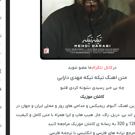
ر
زن
–
در
کانال تلگرام
ما عضو شوید
)
متن اهنگ تیکه تیکه مهدی دارابی
ﭼﻪ ﺑﻰ ﺧﺒﺮ رﺳﻴﺪی ﻧﺸﻮﻧﻪ ﻛﺮدی ﻗﻠﺒﻮ
ق
کاشان موزیک
رین اهنگ، آلبوم، ریمیکس و مداحی های روز و محلی ایران و جهان در
ا
اند بی، دریل، راک، جاز، هیپ هاپ و اپرا همراه با متن کامل و کیفیت
 به رسانه ی کاشان موزیک مراجعه کنید
ت
مرجع ترانه های فارسی و انگلیسی با ترجمه فارسی