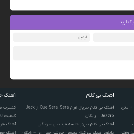
بگذارید
اهنگ بی کلام
آهنگ ج
 + متن
آهنگ بی کلام سریال فرام Que Sera, Sera از Jack
کنسرت صوت
Jezzro – رایگان
کیفیت 320 و 128
آهنگ بی کلام سپهر خلسه مرد سال – رایگان
آهنگ هر 
یه وقتی
دانلود آهنگ بی کلام محسن چاوشی چهل روز – رایگان
آهنگ چهل