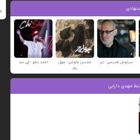
نهادی
ر
سیاوش قمیشی - تبر
محسن چاوشی - چهل
احمد سلو - چی شد
روز
بط مهدی دارابی