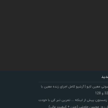
دید
ی معین لایو | آرشیو کامل اجرای زنده معین با
زمستون پیش از اینکه … تمرین تبر کن با خودت
 روز محسن چاوشی (متن + کیفیت عالی)