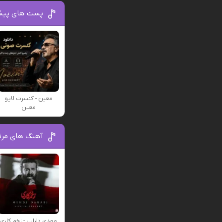
پست های پیش
معین - کنسرت لایو
معین
آهنگ های مرت
مهدی دارابی - زخم کاری