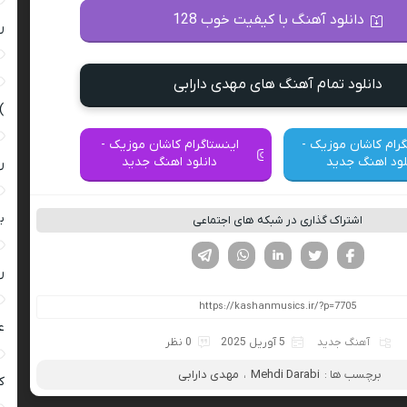
دانلود آهنگ با کیفیت خوب 128
ر
دانلود تمام آهنگ های مهدی دارابی
)
گرام کاشان موزیک -
اینستاگرام کاشان موزیک -
لود اهنگ جدید
دانلود اهنگ جدید
ر
ب
اشتراک گذاری در شبکه های اجتماعی
فیسوک
تویتر
لینکدین
واتساپ
تلگرام
ر
ع
آهنگ جدید
5 آوریل 2025
0 نظر
برچسب ها :
Mehdi Darabi
،
مهدی دارابی
کی