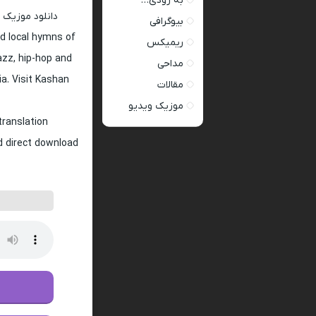
به زودی…
دانلود موزیک 
بیوگرافی
d local hymns of
ریمیکس
jazz, hip-hop and
مداحی
ia. Visit Kashan
مقالات
موزیک ویدیو
translation
nd direct download