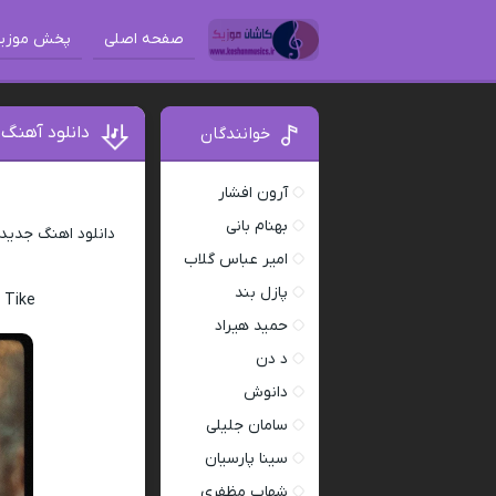
صفحه اصلی
پخش موزی
دانلود آهنگ
خوانندگان
آرون افشار
بهنام بانی
دانلود اهنگ جدید
امیر عباس گلاب
پازل بند
 Tike
حمید هیراد
د دن
دانوش
سامان جلیلی
سینا پارسیان
شهاب مظفری