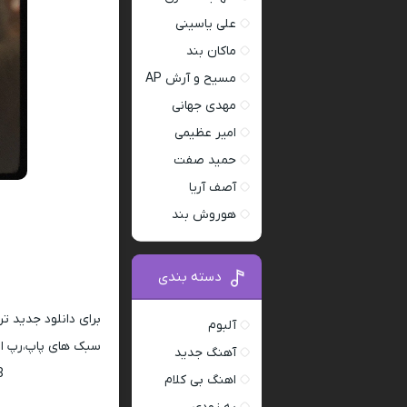
علی یاسینی
ماکان بند
مسیح و آرش AP
مهدی جهانی
امیر عظیمی
حمید صفت
آصف آریا
هوروش بند
دسته بندی
برای دانلود جدید ت
آلبوم
سبک های پاپ،رپ ار 
آهنگ جدید
128 و 320
اهنگ بی کلام