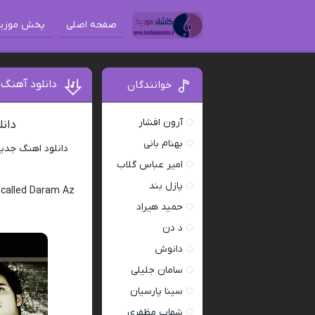
صفحه اصلی
پخش موزی
دانلود آهنگ
خوانندگان
آرون افشار
دان
بهنام بانی
دانلود اهنگ جدی
امیر عباس گلاب
پازل بند
called Daram Az
حمید هیراد
د دن
دانوش
سامان جلیلی
سینا پارسیان
شهاب مظفری