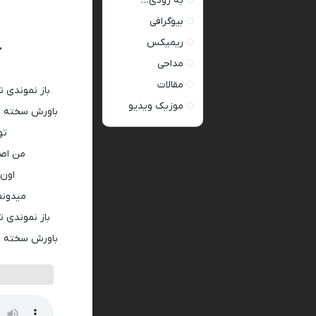
به زودی…
بیوگرافی
ریمیکس
ح
مداحی
مقالات
باز نموندی ت
موزیک ویدیو
باورش سخته بر
تو
من اصل
اون 
میدونم
باز نموندی ت
باورش سخته بر