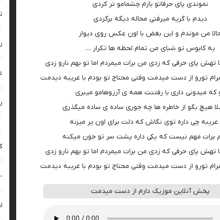
نموندی پای حرفاتو بازم چشمامو تر کردی
ت
دیدم با گریه میرفتی محاله دیگه برگردی
الا من موندم و این بغض با اون عکس روی دیوار
ر
یه کابوس تو شبای من تمام لحظه ها تکرار …
ا تهش پای حرفی که زدی من برات میمردم اما تو بهم نارو زدی
ع
ام تورو از دست میدمت وقتی محتاج تو بودم با غریبه دیدمت
 که میدونی داری با رفتنت همه ی آرزوهامو میبری
ر
ا هیچ بگو از خاطره ها چه جوری ساده ی ساده میگذری
غریبه چی داره توی نگاش که دلت برای اون پر میزنه
 برات مهم نیست که یکی داره پشت سر تو جون میکنه
ک
ا تهش پای حرفی که زدی من برات میمردم اما تو بهم نارو زدی
ام تورو از دست میدمت وقتی محتاج تو بودم با غریبه دیدمت
–
پخش آنلاین موزیک دارم از دست میدمت
ا