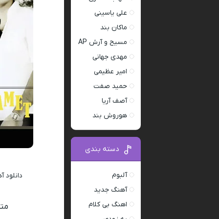
علی یاسینی
ماکان بند
مسیح و آرش AP
مهدی جهانی
امیر عظیمی
حمید صفت
آصف آریا
هوروش بند
دسته بندی
آلبوم
دانلود 
آهنگ جدید
اهنگ بی کلام
متن