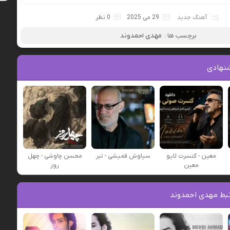
آهنگ جدید
29 می 2025
0 نظر
برچسب ها :
مهدی احمدوند
نهادی
معین - کنسرت لایو
سیاوش قمیشی - تبر
محسن چاوشی - چهل
معین
روز
بط مهدی احمدوند