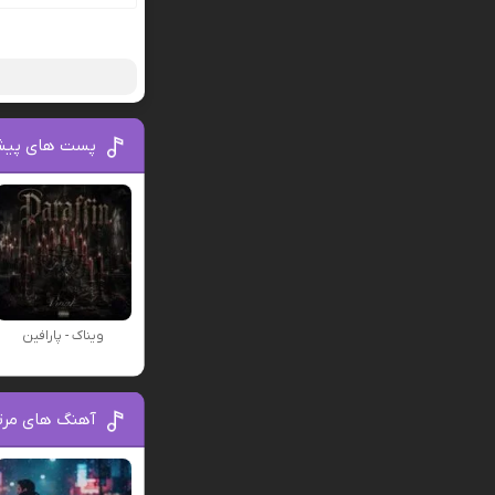
پست های پیش
ویناک - پارافین
آهنگ های مرت