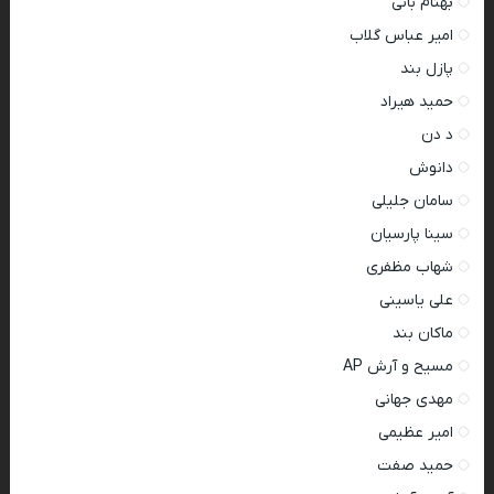
بهنام بانی
امیر عباس گلاب
پازل بند
حمید هیراد
د دن
دانوش
سامان جلیلی
سینا پارسیان
شهاب مظفری
علی یاسینی
ماکان بند
مسیح و آرش AP
مهدی جهانی
امیر عظیمی
حمید صفت