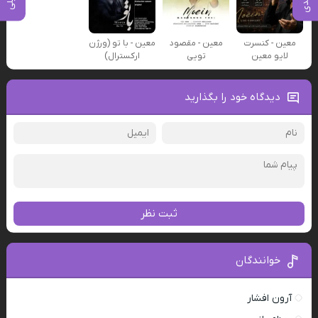
معین - کنسرت
معین - مقصود
معین - با تو (ورژن
لایو معین
تویی
ارکسترال)
دیدگاه خود را بگذارید
ثبت نظر
خوانندگان
آرون افشار