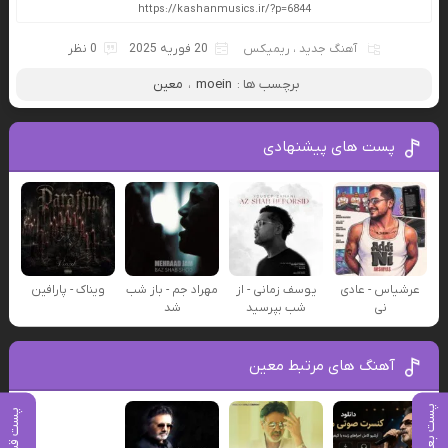
آهنگ جدید
،
ریمیکس
20 فوریه 2025
0 نظر
برچسب ها :
moein
،
معین
پست های پیشنهادی
عرشیاس - عادی
یوسف زمانی - از
مهراد جم - باز شب
ویناک - پارافین
نی
شب بپرسید
شد
آهنگ های مرتبط معین
پست بعدی
پست قبلی