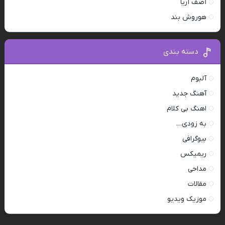
آصف آریا
هوروش بند
دسته بندی
آلبوم
آهنگ جدید
اهنگ بی کلام
به زودی…
بیوگرافی
ریمیکس
مداحی
مقالات
موزیک ویدیو