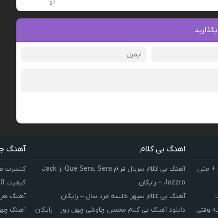
تو
بگذارید
اهنگ بی کلام
آهنگ ج
 + متن
آهنگ بی کلام سریال فرام Que Sera, Sera از Jack
کنسرت صوت
Jezzro – رایگان
کیفیت 320 و 128
آهنگ بی کلام سپهر خلسه مرد سال – رایگان
آهنگ هر 
یه وقتی
دانلود آهنگ بی کلام محسن چاوشی چهل روز – رایگان
آهنگ چهل