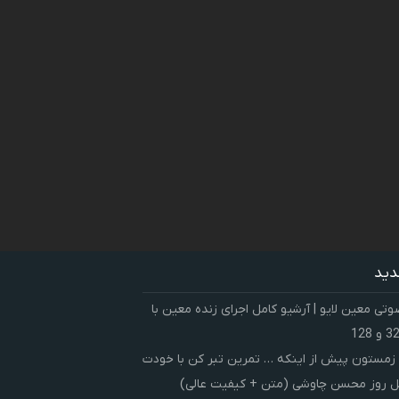
دید
ی معین لایو | آرشیو کامل اجرای زنده معین با
زمستون پیش از اینکه … تمرین تبر کن با خودت
 روز محسن چاوشی (متن + کیفیت عالی)