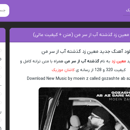
ک
 معین زد گذشته آب از سر من (متن + کیفیت عالی)
لود آهنگ جدید معین زد گذشته آب از سر من
ro
ید
معین زد
به نام
گذشته آب از سر من
همراه با متن ترانه کامل و
کیفیت 320 و 128 از رسانه ی
کاشان موزیک
Download New Music by moein z called gozashte ab a
–
ر
(