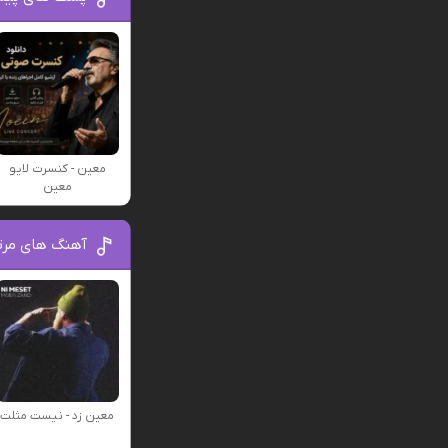
معین - کنسرت لایو
معین
آهنگ های مرت
معین زد - نیست مثلت