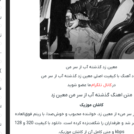
ر
زن
–
معین زد گذشته آب از سر من
)
ود آهنگ با کیفیت اصلی معین زد گذشته آب از سر من
در
کانال تلگرام
ما عضو شوید
ق
متن اهنگ گذشته آب از سر من معین زد
کاشان موزیک
ا
سر من» از معین زد، خواننده محبوب و خوش‌صدا، با ریتم فوق‌العاده
و ملودی خفن منتشر شد و طرفداران را شگفت‌زده کرده است. دانلود با کیفیت 320 و 128
ت
kbps و متن کامل آن از کاشان موزیک.