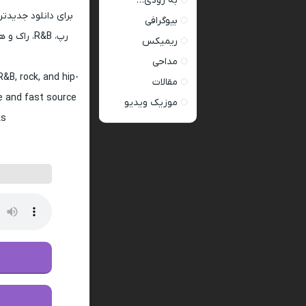
به زودی…
برای دانلود جدیدتر
بیوگرافی
رپ، R&B، 
ریمیکس
مداحی
&B, rock, and hip-
مقالات
fe and fast source
موزیک ویدیو
s.