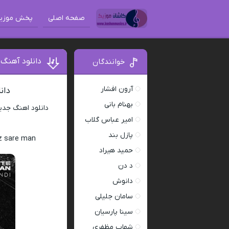
صفحه اصلی
پخش موزی
دانلود آهنگ
خوانندگان
آرون افشار
دان
بهنام بانی
دانلود اهنگ جد
امیر عباس گلاب
پازل بند
z sare man
حمید هیراد
د دن
دانوش
سامان جلیلی
سینا پارسیان
شهاب مظفری