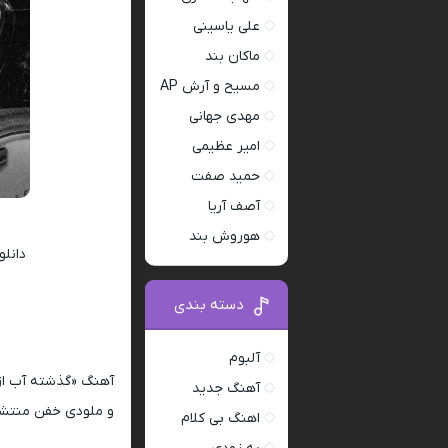
علی یاسینی
ماکان بند
مسیح و آرش AP
مهدی جهانی
امیر عظیمی
حمید صفت
آصف آریا
هوروش بند
دانل
دسته بندی
آلبوم
آهنگ «گذشته آب از 
آهنگ جدید
اهنگ بی کلام