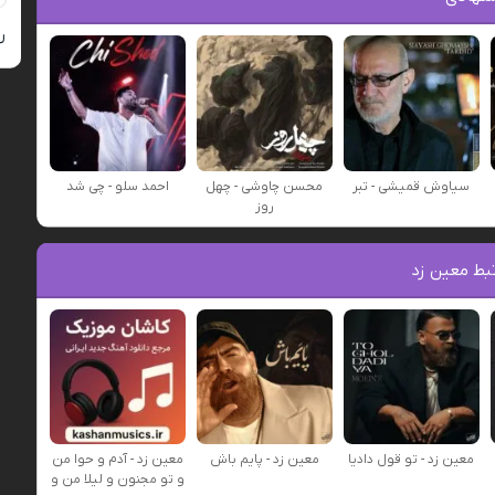
ر
سیاوش قمیشی - تبر
محسن چاوشی - چهل
احمد سلو - چی شد
روز
بط معین زد
معین زد - تو قول دادیا
معین زد - پایم باش
معین زد - آدم و حوا من
و تو مجنون و لیلا من و