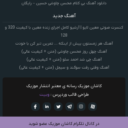
دانلود آهنگ بی کلام محسن چاوشی حسین – رایگان
آهنگ جدید
کنسرت صوتی معین لایو | آرشیو کامل اجرای زنده معین با کیفیت 320 و
128
آهنگ هر زمستون پیش از اینکه … تمرین تبر کن با خودت
آهنگ چهل روز محسن چاوشی (متن + کیفیت عالی)
آهنگ چی شد احمد سلو (متن + کیفیت عالی)
آهنگ وقتی رفت سوگند و سیجل (متن + کیفیت عالی)
کاشان موزیک رسانه ی معتبر انتشار موزیک
طراحی قالب وردپرس :
وبیت
آپارات
تلگرام
تويتر
اینستاگرام
لینکدین
فيسبو
در کانال تلگرام کاشان موزیک عضو شوید