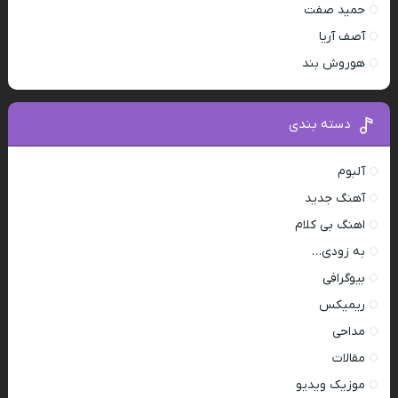
حمید صفت
آصف آریا
هوروش بند
دسته بندی
آلبوم
آهنگ جدید
اهنگ بی کلام
به زودی…
بیوگرافی
ریمیکس
مداحی
مقالات
موزیک ویدیو