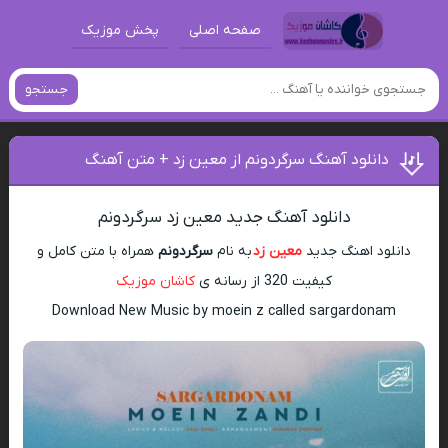
صفحه اصلی
پخش موزیک
جستجو
دانلود آهنگ سرگردونم از معین زد + متن آهنگ
دانلود آهنگ جدید معین زد سرگردونم
دانلود اهنگ جدید
معین زد
به نام
سرگردونم
همراه با متن کامل و
کیفیت 320 از رسانه ی
کاشان موزیک
Download New Music by moein z called sargardonam