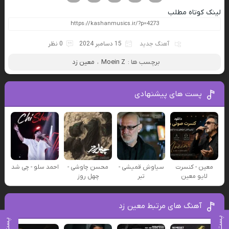
لینک کوتاه مطلب
آهنگ جدید
15 دسامبر 2024
0 نظر
برچسب ها :
Moein Z
،
معین زد
پست های پیشنهادی
معین - کنسرت
سیاوش قمیشی -
محسن چاوشی -
احمد سلو - چی شد
لایو معین
تبر
چهل روز
آهنگ های مرتبط معین زد