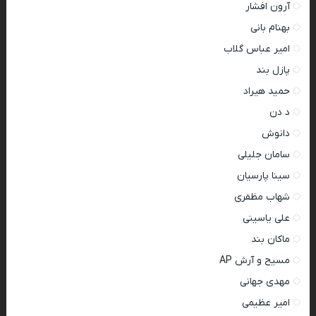
آرون افشار
بهنام بانی
امیر عباس گلاب
پازل بند
حمید هیراد
د دن
دانوش
سامان جلیلی
سینا پارسیان
شهاب مظفری
علی یاسینی
ماکان بند
مسیح و آرش AP
مهدی جهانی
امیر عظیمی