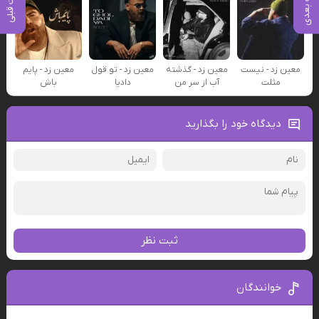
پست بعدی
پست قبلی
معین زد - نیست
معین زد - گذشته
معین زد - تو قول
معین زد - پایم
مثلت
آب از سر من
دادیا
باش
دیدگاه خود را بگذارید
ثبت نظر
خوانندگان