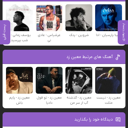
پست بعدی
پست قبلی
سینا پارسیان - ادا
شروین - پتک
عرشیاس - عادی
یوسف زمانی - از
نی
شب بپرسید
آهنگ های مرتبط معین زد
معین زد - نیست
معین زد - گذشته
معین زد - تو قول
معین زد - پایم
مثلت
آب از سر من
دادیا
باش
دیدگاه خود را بگذارید