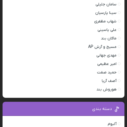
سامان جلیلی
سینا پارسیان
شهاب مظفری
علی یاسینی
ماکان بند
مسیح و آرش AP
مهدی جهانی
امیر عظیمی
حمید صفت
آصف آریا
هوروش بند
دسته بندی
آلبوم