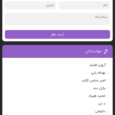
ثبت نظر
خوانندگان
آرون افشار
بهنام بانی
امیر عباس گلاب
پازل بند
حمید هیراد
د دن
دانوش