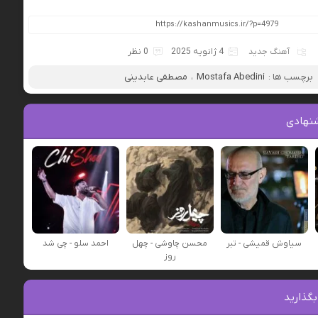
آهنگ جدید
4 ژانویه 2025
0 نظر
برچسب ها :
Mostafa Abedini
،
مصطفی عابدینی
نهادی
سیاوش قمیشی - تبر
محسن چاوشی - چهل
احمد سلو - چی شد
روز
بگذارید