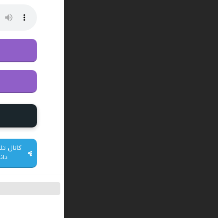
کانال تل
دان