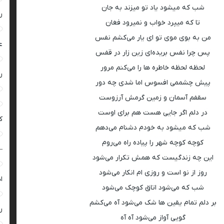
شب که میشود یاد تو میزند به جان
ر
تا که میپرد خواب و نمیرود فغان
من به بوی موی تو ای یار می‌کشم نفس
ع
پس چرا نفس بریده‌ای زین زار در قفس
لحظه لحظه خاطره ها را می‌کنم مرور
ر
پیش چشممی افسوس اما شدی چه دور
سقفم آسمان و زمین گرمش آرزوست
در دلم اگر جایی هست هم برای اوست
ک
شب که میشود به خودم دشنام می‌دهم
کوچه کوچه‌ شهر را پیاده راه می‌روم
–
این چه زندگیست که همش تکرار می‌شود
روز از نو است و روزی ام انکار می‌شود
ا
شب که می‌شود اتاق کوچک می‌شود
بر دلم تمام یقین ها شک می‌شود آه می‌کشم
ر
گویی آواز می‌شود آه آه