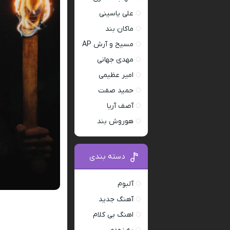
علی یاسینی
ماکان بند
مسیح و آرش AP
مهدی جهانی
امیر عظیمی
حمید صفت
آصف آریا
هوروش بند
دسته بندی
آلبوم
آهنگ جدید
اهنگ بی کلام