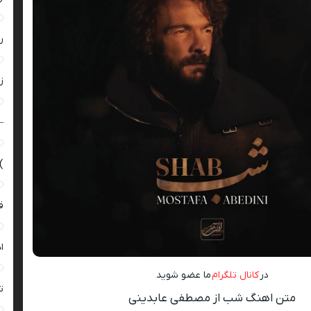
ر
زن
–
)
ق
ا
در
کانال تلگرام
ما عضو شوید
ت
متن اهنگ شب از مصطفی عابدینی