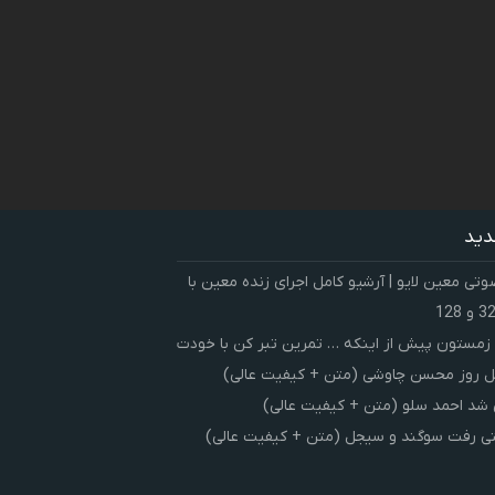
دید
ی معین لایو | آرشیو کامل اجرای زنده معین با
زمستون پیش از اینکه … تمرین تبر کن با خودت
 روز محسن چاوشی (متن + کیفیت عالی)
شد احمد سلو (متن + کیفیت عالی)
ی رفت سوگند و سیجل (متن + کیفیت عالی)