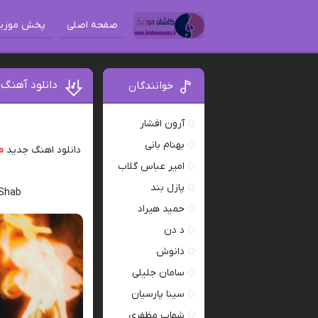
صفحه اصلی
پخش موزی
دانلود آهنگ
خوانندگان
آرون افشار
بهنام بانی
دانلود اهنگ جدید
م
امیر عباس گلاب
پازل بند
 Shab
حمید هیراد
د دن
دانوش
سامان جلیلی
سینا پارسیان
شهاب مظفری