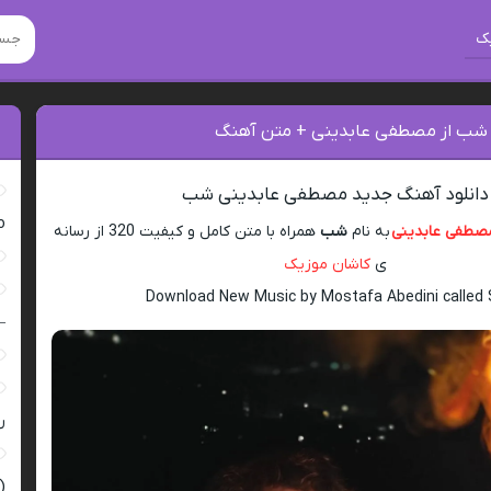
ک
 شب از مصطفی عابدینی + متن آهنگ
دانلود آهنگ جدید مصطفی عابدینی شب
ro
صطفی عابدینی
به نام
شب
همراه با متن کامل و کیفیت 320 از رسانه
ی
کاشان موزیک
Download New Music by Mostafa Abedini called
–
ر
(