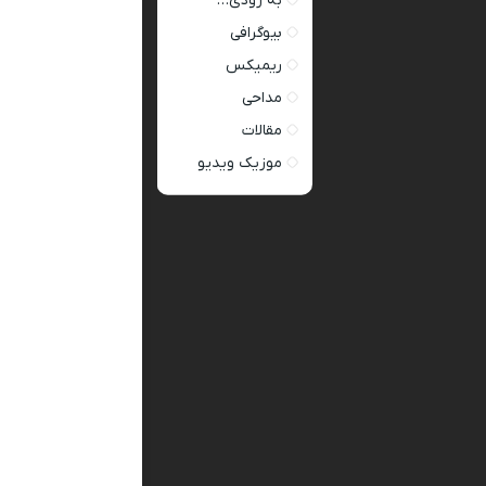
به زودی…
بیوگرافی
ریمیکس
مداحی
مقالات
موزیک ویدیو