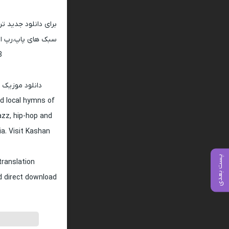
برای دانلود جدید ت
سبک های پاپ،رپ ار 
128 و 320
دانلود موزیک 
d local hymns of
jazz, hip-hop and
ia. Visit Kashan
پست بعدی
translation
nd direct download