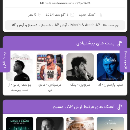
آهنگ جدید
9 آگوست 2024
0 نظر
برچسب ها :
Masih & Arash AP
،
آرش AP
،
مسیح
،
مسیح و آرش AP
پست های پیشنهادی
پست بعدی
پست قبلی
سینا پارسیان - ادا
شروین - پتک
عرشیاس - عادی
یوسف زمانی - از
نی
شب بپرسید
آهنگ های مرتبط آرش AP ، مسیح