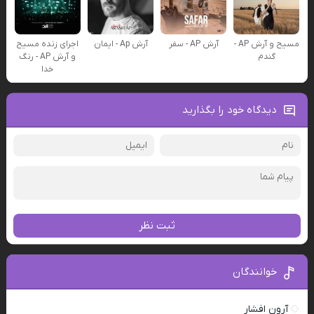
مسیح و آرش AP -
آرش AP - سفر
آرش Ap - ایمان
اجرای زنده مسیح
گندم
و آرش AP - رنگ
خدا
دیدگاه خود را بگذارید
ثبت نظر
خوانندگان
آرون افشار