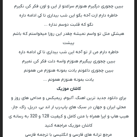
ببین چجوری درگیرم هنوزم سراغتو از این و اون فکر کن نگیرم
خاطره دارم ازت آخه بگو این شب بیداری تا کی ادامه داره
نگو که قلبت دوسم نداره …
هیشکی مثل تو واسم نمیشه چقدر این روزا میخواستم که باشم
پیشت
خاطره دارم من از تو آخه این شب بیداری تا کی ادامه داره
ببین چجوری پیگیرم هنوزم واسه دلت فکر کن نمیرم
ببین چجوری داغونم یادت بمونه هنوزم من همونم
یادت بمونه هنوزم همونم …
کاشان موزیک
برای دانلود جدید ترین اهنگ، آلبوم، ریمیکس و مداحی های روز و
محلی ایران و جهان در سبک های پاپ،رپ ار اند بی، دریل، راک، جاز،
هیپ هاپ و اپرا همراه با متن کامل و کیفیت 128 و 320 به رسانه ی
کاشان موزیک مراجعه کنید
مرجع ترانه های فارسی و انگلیسی با ترجمه فارسی