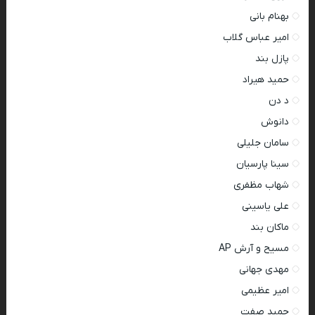
بهنام بانی
امیر عباس گلاب
پازل بند
حمید هیراد
د دن
دانوش
سامان جلیلی
سینا پارسیان
شهاب مظفری
علی یاسینی
ماکان بند
مسیح و آرش AP
مهدی جهانی
امیر عظیمی
حمید صفت