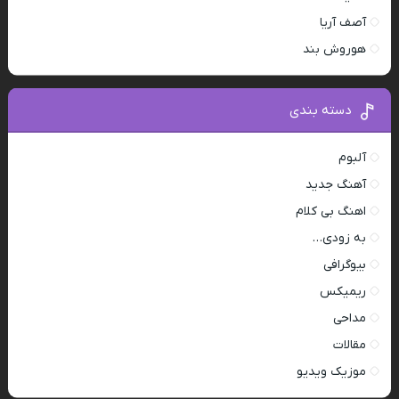
آصف آریا
هوروش بند
دسته بندی
آلبوم
آهنگ جدید
اهنگ بی کلام
به زودی…
بیوگرافی
ریمیکس
مداحی
مقالات
موزیک ویدیو