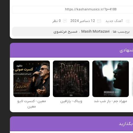
آهنگ جدید
12 دسامبر 2024
0 نظر
برچسب ها :
Masih Mortazavi
،
مسیح مرتضوی
نهادی
مهراد جم - باز شب شد
ویناک - پارافین
معین - کنسرت لایو
معین
بگذارید