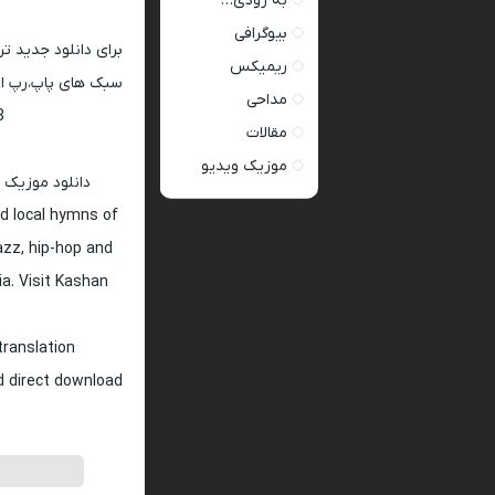
به زودی…
بیوگرافی
برای دانلود جدید ت
ریمیکس
سبک های پاپ،رپ ار 
مداحی
128 و 320
مقالات
موزیک ویدیو
دانلود موزیک 
d local hymns of
jazz, hip-hop and
ia. Visit Kashan
translation
nd direct download