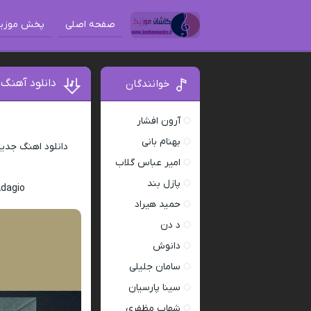
صفحه اصلی
پخش موزی
دانلود آهنگ
خوانندگان
آرون افشار
بهنام بانی
دانلود اهنگ جدی
امیر عباس گلاب
پازل بند
Adagio
حمید هیراد
د دن
دانوش
سامان جلیلی
سینا پارسیان
شهاب مظفری