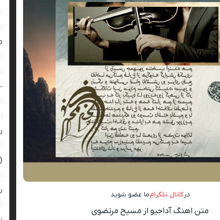
ro
–
ر
(
ر
در
کانال تلگرام
ما عضو شوید
متن اهنگ آداجیو از مسیح مرتضوی
زن