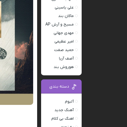
علی یاسینی
ماکان بند
مسیح و آرش AP
مهدی جهانی
امیر عظیمی
حمید صفت
آصف آریا
هوروش بند
دسته بندی
آلبوم
آهنگ جدید
اهنگ بی کلام