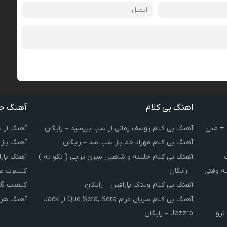
اهنگ بی کلام
آهنگ ج
 + متن
آهنگ بی کلام یوسف زمانی از شب بپرسید – رایگان
آهنگ از 
آهنگ بی کلام مهراد جم باز شب شد – رایگان
آهنگ باز
آهنگ بی کلام خلسه و شاهین میری تراپی ( نگو نه )
آهنگ پارا
یه وقتی
– رایگان
کنسرت صوت
آهنگ بی کلام ویناک پارافین – رایگان
کیفیت 320 و 128
آهنگ بی کلام سریال فرام Que Sera, Sera از Jack
آهنگ هر 
نرو
Jezzro – رایگان