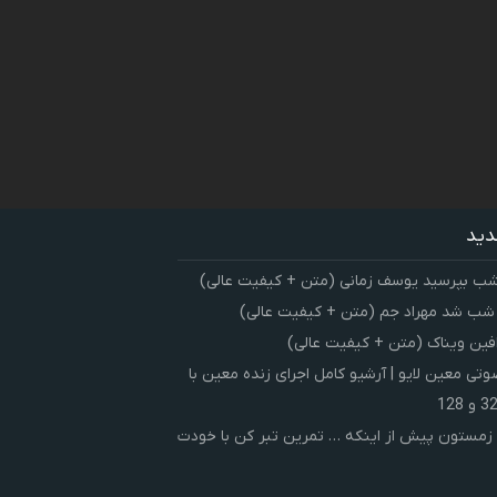
دید
شب بپرسید یوسف زمانی (متن + کیفیت عالی)
 شب شد مهراد جم (متن + کیفیت عالی)
فین ویناک (متن + کیفیت عالی)
ی معین لایو | آرشیو کامل اجرای زنده معین با
زمستون پیش از اینکه … تمرین تبر کن با خودت