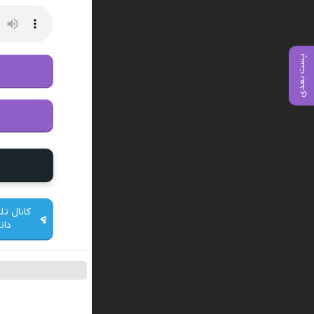
پست بعدی
کانال تل
دان