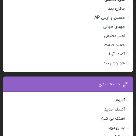
ماکان بند
مسیح و آرش AP
مهدی جهانی
امیر عظیمی
حمید صفت
آصف آریا
هوروش بند
دسته بندی
آلبوم
آهنگ جدید
اهنگ بی کلام
به زودی…