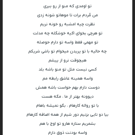
تو اومدی که منو از رو ببری
من مُردم برات تا موهاتو شونه زدی
نظرت چیه امشبه رو خونه نریم
تو هرچی بخوای اکیه خوشگله چه مدلت
تو مهمی فقط واسه تو دارم حوصله
چه حالیه با تو پریدن میخوام تو باشی شریکم
هیچوقت نرو از پیشم
کسی نیست مثل تو منو باشه بلد
واسه همینه عاشق رابطه مم
دوست دارم بهم حواست باشه همش
دیوونه بهتر از ما ، مگه هست
با تو رواله کارهام ، بگو نمیشه باهام
بیا دو تایی بزنیم دور شیم از همه اضافه کارهام
بشمریم ستاره هارو تو اوج با هم
واسه بودنت ذوق دارم