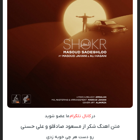
در
کانال تلگرام
ما عضو شوید
متن اهنگ شکر از مسعود صادقلو و علی حسنی
رو دست هر چی خوبه زدی