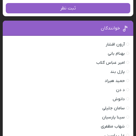
ثبت نظر
خوانندگان
آرون افشار
بهنام بانی
امیر عباس گلاب
پازل بند
حمید هیراد
د دن
دانوش
سامان جلیلی
سینا پارسیان
شهاب مظفری
علی یاسینی