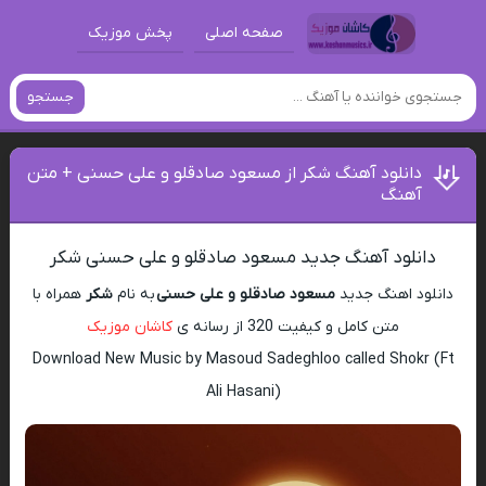
صفحه اصلی
پخش موزیک
جستجو
دانلود آهنگ شکر از مسعود صادقلو و علی حسنی + متن
آهنگ
دانلود آهنگ جدید مسعود صادقلو و علی حسنی شکر
دانلود اهنگ جدید
مسعود صادقلو و علی حسنی
به نام
شکر
همراه با
متن کامل و کیفیت 320 از رسانه ی
کاشان موزیک
Download New Music by Masoud Sadeghloo called Shokr (Ft
Ali Hasani)