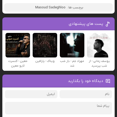
برچسب ها :
Masoud Sadeghloo
پست های پیشنهادی
یوسف زمانی - از
مهراد جم - باز شب
ویناک - پارافین
معین - کنسرت
شب بپرسید
شد
لایو معین
دیدگاه خود را بگذارید