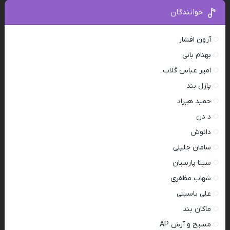
خوانندگان
آرون افشار
بهنام بانی
امیر عباس گلاب
پازل بند
حمید هیراد
د دن
دانوش
سامان جلیلی
سینا پارسیان
شهاب مظفری
علی یاسینی
ماکان بند
مسیح و آرش AP