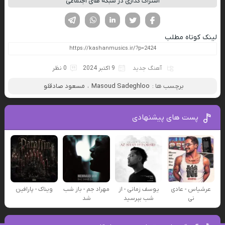
اشتراک گذاری در شبکه های اجتماعی
فیسوک
تویتر
لینکدین
واتساپ
تلگرام
لینک کوتاه مطلب
آهنگ جدید
9 اکتبر 2024
0 نظر
برچسب ها :
Masoud Sadeghloo
،
مسعود صادقلو
پست های پیشنهادی
عرشیاس - عادی
یوسف زمانی - از
مهراد جم - باز شب
ویناک - پارافین
نی
شب بپرسید
شد