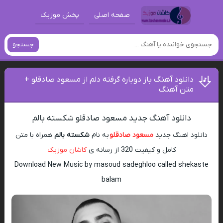
صفحه اصلی
پخش موزیک
جستجو
دانلود آهنگ باز دوباره گرفته دلم از مسعود صادقلو +
متن آهنگ
دانلود آهنگ جدید مسعود صادقلو شکسته بالم
دانلود اهنگ جدید
مسعود صادقلو
به نام
شکسته بالم
همراه با متن
کامل و کیفیت 320 از رسانه ی
کاشان موزیک
Download New Music by masoud sadeghloo called shekaste
balam