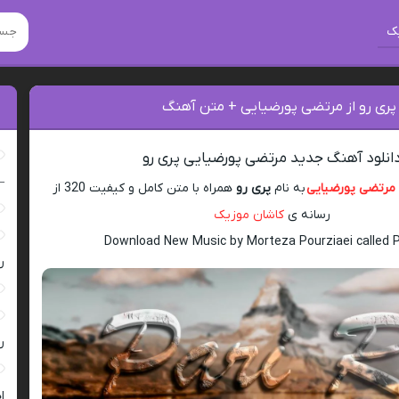
ک
 پری رو از مرتضی پورضیایی + متن آهنگ
انلود آهنگ جدید مرتضی پورضیایی پری رو
–
مرتضی پورضیایی
به نام
پری رو
همراه با متن کامل و کیفیت 320 از
رسانه ی
کاشان موزیک
Download New Music by Morteza Pourziaei called P
ر
ر
ا