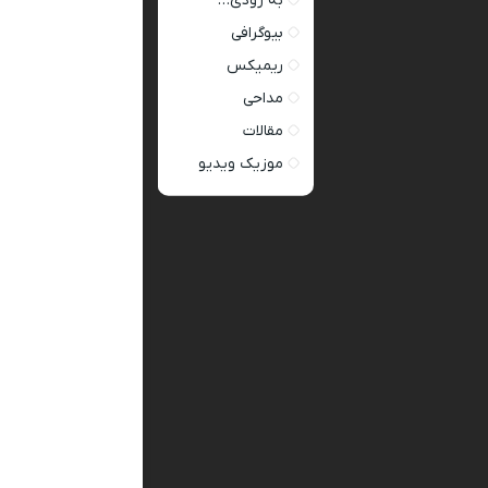
به زودی…
بیوگرافی
ریمیکس
مداحی
مقالات
موزیک ویدیو