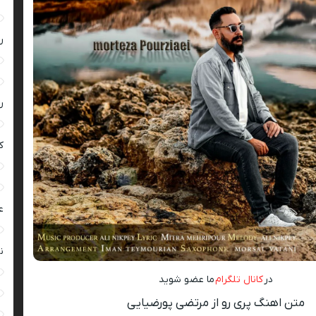
ر
ر
ک
ع
ن
در
کانال تلگرام
ما عضو شوید
متن اهنگ پری رو از مرتضی پورضیایی