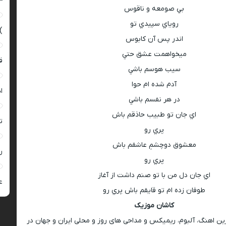
–
بي صومعه و ناقوس
روياي سپيدي تو
)
اندر پس آن كابوس
ميخواهمت عشق حتي
ق
سيب هوسم باشي
آدم شده ام حوا
ا
در هر نفسم باشي
اي جان تو طبيب حاذقم باش
ت
پري رو
معشوق دوچشمِ عاشقم باش
ر
پري رو
اي جان دل من با تو صنم داشت از آغاز
ع
طوفان زده ام تو قايقم باش پري رو
کاشان موزیک
رین اهنگ، آلبوم، ریمیکس و مداحی های روز و محلی ایران و جهان در