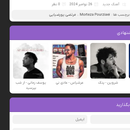
آهنگ جدید
26 نوامبر 2024
0 نظر
برچسب ها :
Morteza Pourziaei
،
مرتضی پورضیایی
نهادی
شروین - پتک
عرشیاس - عادی نی
یوسف زمانی - از شب
بپرسید
بگذارید