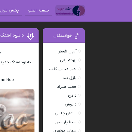
صفحه اصلی
پخش موزی
دانلود آهنگ
خوانندگان
آرون افشار
د
بهنام بانی
دانلود اهنگ جدید
امیر عباس گلاب
پازل بند
ari Roo
حمید هیراد
د دن
دانوش
سامان جلیلی
سینا پارسیان
شهاب مظفری