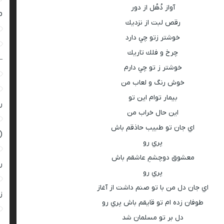
آواز دُهُل از دور
ro
رقص لبت از نزديك
خوشتر زتو چي دارد
چرخ و فلك تاريك
–
خوشتر ز تو چي دارم
خوش رنگ و لعاب من
بيمار توام اين تو
ر
اين حال خراب من
اي جان تو طبيب حاذقم باش
(
پري رو
معشوق دوچشمِ عاشقم باش
ر
پري رو
اي جان دل من با تو صنم داشت از آغاز
زن
طوفان زده ام تو قايقم باش پري رو
دل بر تو مسلمان شد