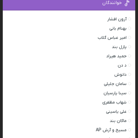
خوانندگان
آرون افشار
بهنام بانی
امیر عباس گلاب
پازل بند
حمید هیراد
د دن
دانوش
سامان جلیلی
سینا پارسیان
شهاب مظفری
علی یاسینی
ماکان بند
مسیح و آرش AP