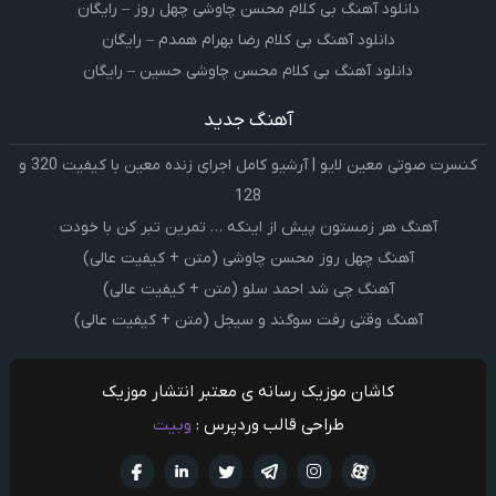
دانلود آهنگ بی کلام محسن چاوشی چهل روز – رایگان
دانلود آهنگ بی کلام رضا بهرام همدم – رایگان
دانلود آهنگ بی کلام محسن چاوشی حسین – رایگان
آهنگ جدید
کنسرت صوتی معین لایو | آرشیو کامل اجرای زنده معین با کیفیت 320 و
128
آهنگ هر زمستون پیش از اینکه … تمرین تبر کن با خودت
آهنگ چهل روز محسن چاوشی (متن + کیفیت عالی)
آهنگ چی شد احمد سلو (متن + کیفیت عالی)
آهنگ وقتی رفت سوگند و سیجل (متن + کیفیت عالی)
کاشان موزیک رسانه ی معتبر انتشار موزیک
طراحی قالب وردپرس :
وبیت
آپارات
تلگرام
تويتر
اینستاگرام
لینکدین
فيسبو