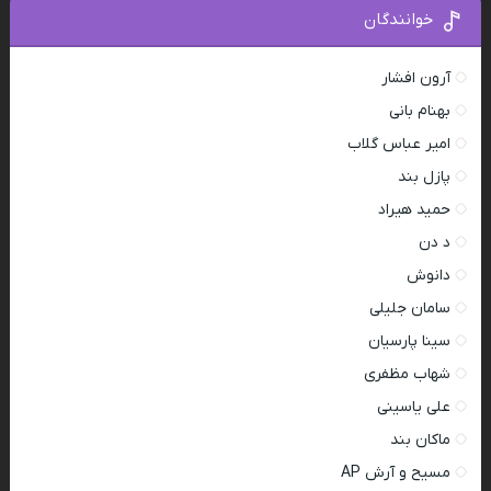
خوانندگان
آرون افشار
بهنام بانی
امیر عباس گلاب
پازل بند
حمید هیراد
د دن
دانوش
سامان جلیلی
سینا پارسیان
شهاب مظفری
علی یاسینی
ماکان بند
مسیح و آرش AP