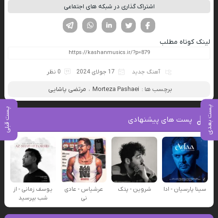
اشتراک گذاری در شبکه های اجتماعی
فیسوک
تویتر
لینکدین
واتساپ
تلگرام
لینک کوتاه مطلب
آهنگ جدید
17 جولای 2024
0 نظر
برچسب ها :
Morteza Pashaei
،
مرتضی پاشایی
پست بعدی
پست قبلی
پست های پیشنهادی
سینا پارسیان - ادا
شروین - پتک
عرشیاس - عادی
یوسف زمانی - از
نی
شب بپرسید