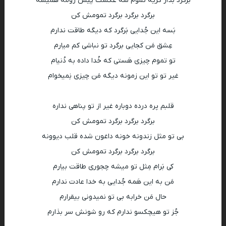
بَرگرد بذار گریه تموم شه عَکست پیش رومه همیشه
برگرد برگرد برگرد تمومش کن
بَسه این جُدایی بَرگرد که دیگه طاقت ندارم
عِشق مَن کجایی برگرد تو نباشی کم میارم
تو تموم چیزی هَستی که خُدا داده به دُنیام
غیر تو تو این زمونه دیگه مَن چیزی نِمیخوام
قلبم پره درده دوباره غیر از تو پناهی نداره
برگرد برگرد برگرد تمومش کن
بی تو مثل زندونه خونه داغون شده قلب دیوونه
برگرد برگرد برگرد تمومش کن
کی بَرام مِثل تو میشه چجوری طاقت بیارم
مَن به این هَمه جُدایی به خدا عادت ندارم
حال مَن خرابه بی تو نمیدونی بیقرارم
جُز تو هیچکسو ندارم که رو شونش سر بذارم