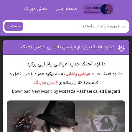
صفحه اصلی
پخش موزیک
جستجو
دانلود آهنگ برگرد از مرتضی پاشایی + متن آهنگ
دانلود آهنگ جدید مرتضی پاشایی برگرد
دانلود اهنگ جدید
مرتضی پاشایی
به نام
برگرد
همراه با متن کامل و
کیفیت 320 از رسانه ی
کاشان موزیک
Download New Music by Morteza Pashaei called Bargard