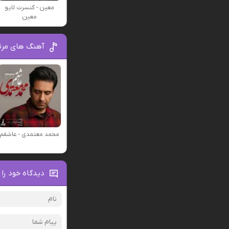
معین - کنسرت لایو
معین
آهنگ های مرت
محمد معتمدی - عاشقم
دیدگاه خود را 