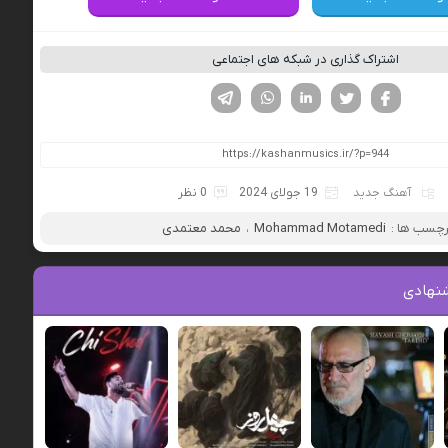
اشتراک گذاری در شبکه های اجتماعی
فیسوک
تویتر
لینکدین
واتساپ
تلگرام
آهنگ جدید
19 جولای 2024
0 نظر
چسب ها :
Mohammad Motamedi
،
محمد معتمدی
نهادی