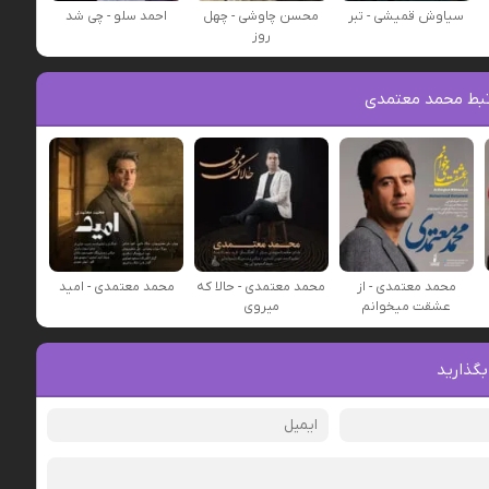
سیاوش قمیشی - تبر
محسن چاوشی - چهل
احمد سلو - چی شد
روز
بط محمد معتمدی
محمد معتمدی - از
محمد معتمدی - حالا که
محمد معتمدی - امید
عشقت میخوانم
میروی
بگذارید