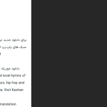
برای دانلود جدید ت
سبک های پاپ،رپ ار 
128 و 320
دانلود موزیک 
d local hymns of
jazz, hip-hop and
ia. Visit Kashan
translation