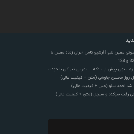
دید
ی معین لایو | آرشیو کامل اجرای زنده معین با
زمستون پیش از اینکه … تمرین تبر کن با خودت
 روز محسن چاوشی (متن + کیفیت عالی)
شد احمد سلو (متن + کیفیت عالی)
ی رفت سوگند و سیجل (متن + کیفیت عالی)