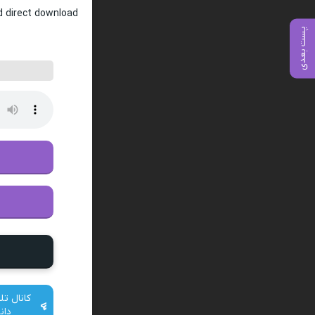
nd direct download
پست بعدی
کانال تل
دان