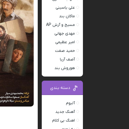
علی یاسینی
ماکان بند
مسیح و آرش AP
مهدی جهانی
امیر عظیمی
حمید صفت
آصف آریا
هوروش بند
دسته بندی
آلبوم
آهنگ جدید
اهنگ بی کلام