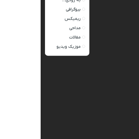
به زودی…
بیوگرافی
ریمیکس
مداحی
مقالات
موزیک ویدیو