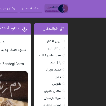
صفحه اصلی
پخش موزی
دانلود آهنگ
خوانندگان
آرون افشار
دان
بهنام بانی
دانلود اهنگ جدید
م
امیر عباس گلاب
پازل بند
e Zendegi Garm
حمید هیراد
د دن
دانوش
سامان جلیلی
سینا پارسیان
شهاب مظفری