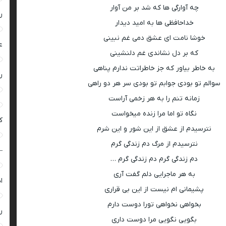
چه آوارگی ها که شد بر من آوار
ر
خداحافظی ها به امید دیدار
خوشا نامت ای عشق دمی غم نبینی
ع
که بر دل نشاندی غم دلنشینی
به خاطر بیاور که جز خاطراتت ندارم پناهی
ر
سوالم تو بودی جوابم تو بودی سر هر دو راهی
زمانه تنم را به هر زخمی آراست
نگاه تو اما مرا زنده میخواست
ک
نترسیدم از عشق از این شور و این شرم
نترسیدم از مرگ دم زندگی گرم
–
دم زندگی گرم دم زندگی گرم …
به هر ماجرایی دلم گفت آری
ا
پشیمانی ام نیست از این بی قراری
بخواهی نخواهی تورا دوست دارم
ر
بگویی نگویی مرا دوست داری