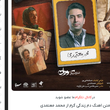
ر
زن
–
)
ق
ا
در
کانال تلگرام
ما عضو شوید
ت
متن اهنگ دم زندگی گرم از محمد معتمدی