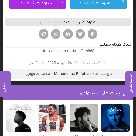
- دانلود اهنگ جدید
دانلود اهنگ جدید
اشتراک گذاری در شبکه های اجتماعی
فیسوک
تویتر
لینکدین
واتساپ
تلگرام
لینک کوتاه مطلب
آهنگ جدید
26 ژانویه 2025
0 نظر
برچسب ها :
Mohammad Esfahani
،
محمد اصفهانی
پست بعدی
پست قبلی
پست های پیشنهادی