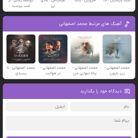
سینا پارسیان - ادا
شروین - پتک
عرشیاس - عادی
یوسف زمانی - از
نی
شب بپرسید
آهنگ های مرتبط محمد اصفهانی
محمد اصفهانی -
محمد اصفهانی -
محمد اصفهانی -
محمد اصفهانی - تا
زیر بارون
پناه تنهایی من
در هوایت
رسیدی
دیدگاه خود را بگذارید