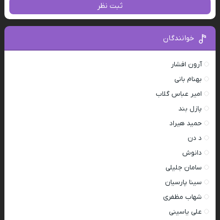
ثبت نظر
خوانندگان
آرون افشار
بهنام بانی
امیر عباس گلاب
پازل بند
حمید هیراد
د دن
دانوش
سامان جلیلی
سینا پارسیان
شهاب مظفری
علی یاسینی