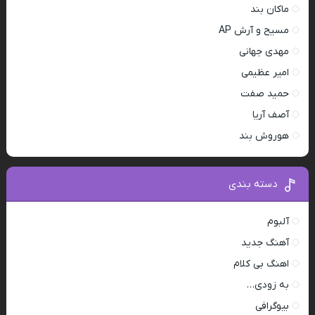
ماکان بند
مسیح و آرش AP
مهدی جهانی
امیر عظیمی
حمید صفت
آصف آریا
هوروش بند
دسته بندی
آلبوم
آهنگ جدید
اهنگ بی کلام
به زودی…
بیوگرافی