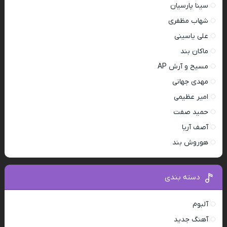
سینا پارسیان
شهاب مظفری
علی یاسینی
ماکان بند
مسیح و آرش AP
مهدی جهانی
امیر عظیمی
حمید صفت
آصف آریا
هوروش بند
دسته بندی
آلبوم
آهنگ جدید