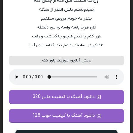
اون که میگفت مثل منه از جنس منه
نمیدونستم دلش انقدر از سنگه
چقدر به خودم دروغی میگفتم
الان هرجا باشه واسه ی من دلتنگه
باور کنم یا نکنم قلبمو جا گذاشت و رفت
طفلکی دل سادمو تو غم تنها گذاشت و رفت
پخش آنلاین موزیک باور کنم
دانلود آهنگ با کیفیت عالی 320
دانلود آهنگ با کیفیت خوب 128