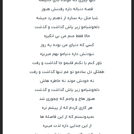
تنها چیزی که مونده جای خالیشه
قصه دنباله داره رفتنش هنوز
شبا مثل یه ستاره از ذهنم رد میشه
دلخوشیامو زیر پاش گذاشت و گذشت
حالا فقط منم من بی انگیزه
کسی که دنیای من بوده یه روز
نبودنش داره دنیامو بهم میریزه
باور کنم یا نکنم قلبمو جا گذاشت و رفت
طفلکی دل سادمو تو غم تنها گذاشت و رفت
نه خودش موند نه خاطره هاش
دلخوشیامو زیر پاش گذاشت و گذشت
هنوز هاج و واجم که چجوری شد
هر کاری کردم که از پیشم نره
نمیدونستم که از این فاصله ها
از این جدایی داره لذت میبره