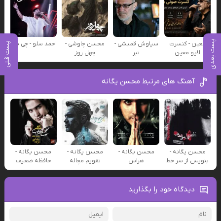
پست بعدی
معین - کنسرت
سیاوش قمیشی -
محسن چاوشی -
احمد سلو - چی شد
پست قبلی
لایو معین
تبر
چهل روز
آهنگ های مرتبط محسن یگانه
محسن یگانه -
محسن یگانه -
محسن یگانه -
محسن یگانه -
بنویس از سر خط
هراس
تقویم مچاله
حافظه ضعیف
دیدگاه خود را بگذارید