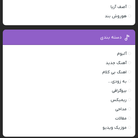
آصف آریا
هوروش بند
دسته بندی
آلبوم
آهنگ جدید
اهنگ بی کلام
به زودی…
بیوگرافی
ریمیکس
مداحی
مقالات
موزیک ویدیو