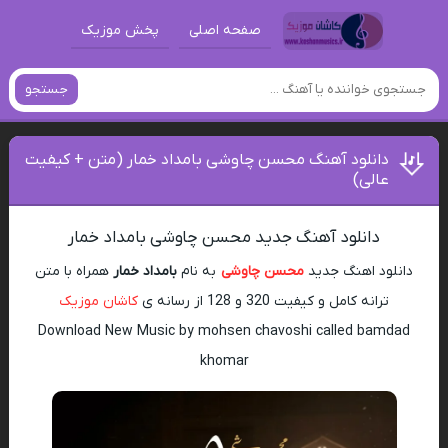
صفحه اصلی
پخش موزیک
جستجو
دانلود آهنگ محسن چاوشی بامداد خمار (متن + کیفیت
عالی)
دانلود آهنگ جدید محسن چاوشی بامداد خمار
دانلود اهنگ جدید
محسن چاوشی
به نام
بامداد خمار
همراه با متن
ترانه کامل و کیفیت 320 و 128 از رسانه ی
کاشان موزیک
Download New Music by mohsen chavoshi called bamdad
khomar