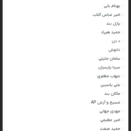
بهنام بانی
امیر عباس گلاب
پازل بند
حمید هیراد
د دن
دانوش
سامان جلیلی
سینا پارسیان
شهاب مظفری
علی یاسینی
ماکان بند
مسیح و آرش AP
مهدی جهانی
امیر عظیمی
حمید صفت