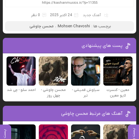
آهنگ جدید
24 اکتبر 2025
0 نظر
برچسب ها :
Mohsen Chavoshi
،
محسن چاوشی
پست های پیشنهادی
معین - کنسرت
سیاوش قمیشی -
محسن چاوشی -
احمد سلو - چی شد
لایو معین
تبر
چهل روز
آهنگ های مرتبط محسن چاوشی
پست بعدی
پست قبلی