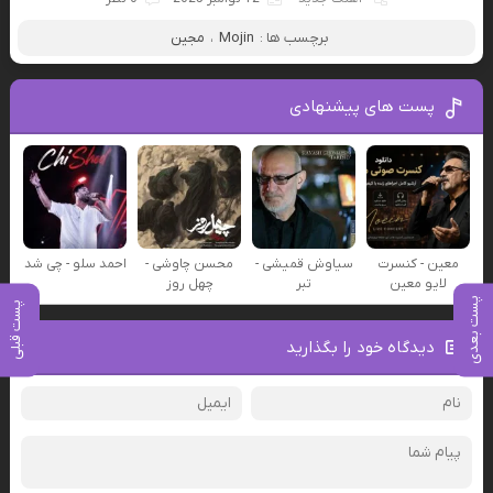
برچسب ها :
Mojin
،
مجین
پست های پیشنهادی
معین - کنسرت
سیاوش قمیشی -
محسن چاوشی -
احمد سلو - چی شد
لایو معین
تبر
چهل روز
پست بعدی
پست قبلی
دیدگاه خود را بگذارید