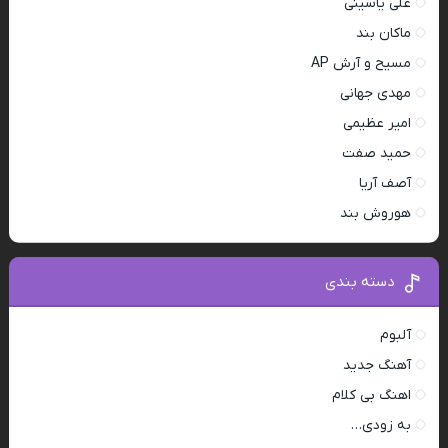
علی یاسینی
ماکان بند
مسیح و آرش AP
مهدی جهانی
امیر عظیمی
حمید صفت
آصف آریا
هوروش بند
دسته بندی
آلبوم
آهنگ جدید
اهنگ بی کلام
به زودی…