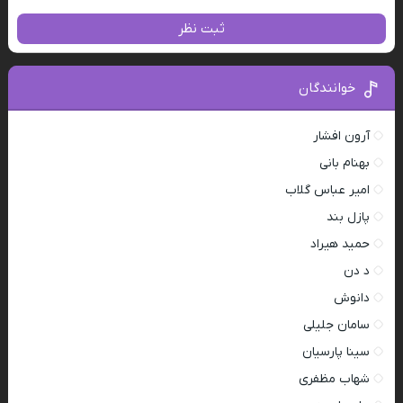
ثبت نظر
خوانندگان
آرون افشار
بهنام بانی
امیر عباس گلاب
پازل بند
حمید هیراد
د دن
دانوش
سامان جلیلی
سینا پارسیان
شهاب مظفری