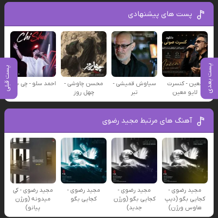
پست های پیشنهادی
پست بعدی
پست قبلی
معین - کنسرت
سیاوش قمیشی -
محسن چاوشی -
احمد سلو - چی شد
لایو معین
تبر
چهل روز
آهنگ های مرتبط مجید رضوی
مجید رضوی -
مجید رضوی -
مجید رضوی -
مجید رضوی - کی
کجایی بگو (دیپ
کجایی بگو (ورژن
کجایی بگو
میدونه (ورژن
هاوس ورژن)
جدید)
پیانو)