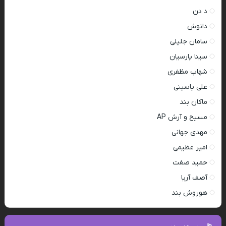
د دن
دانوش
سامان جلیلی
سینا پارسیان
شهاب مظفری
علی یاسینی
ماکان بند
مسیح و آرش AP
مهدی جهانی
امیر عظیمی
حمید صفت
آصف آریا
هوروش بند