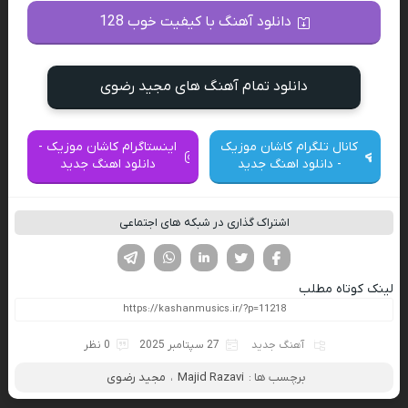
دانلود آهنگ با کیفیت خوب 128
دانلود تمام آهنگ های مجید رضوی
کانال تلگرام کاشان موزیک
اینستاگرام کاشان موزیک -
- دانلود اهنگ جدید
دانلود اهنگ جدید
اشتراک گذاری در شبکه های اجتماعی
فیسوک
تویتر
لینکدین
واتساپ
تلگرام
لینک کوتاه مطلب
آهنگ جدید
27 سپتامبر 2025
0 نظر
برچسب ها :
Majid Razavi
،
مجید رضوی