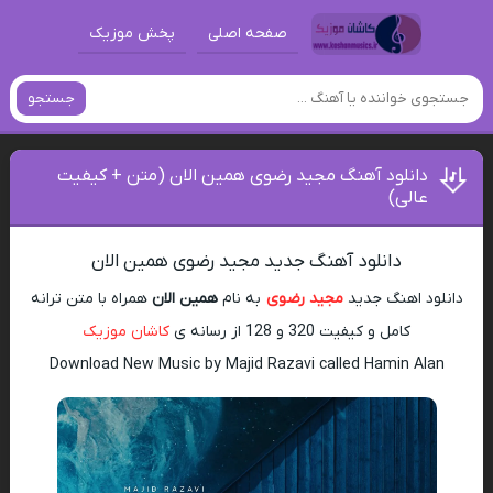
صفحه اصلی
پخش موزیک
جستجو
دانلود آهنگ مجید رضوی همین الان (متن + کیفیت
عالی)
دانلود آهنگ جدید مجید رضوی همین الان
دانلود اهنگ جدید
مجید رضوی
به نام
همین الان
همراه با متن ترانه
کامل و کیفیت 320 و 128 از رسانه ی
کاشان موزیک
Download New Music by Majid Razavi called Hamin Alan