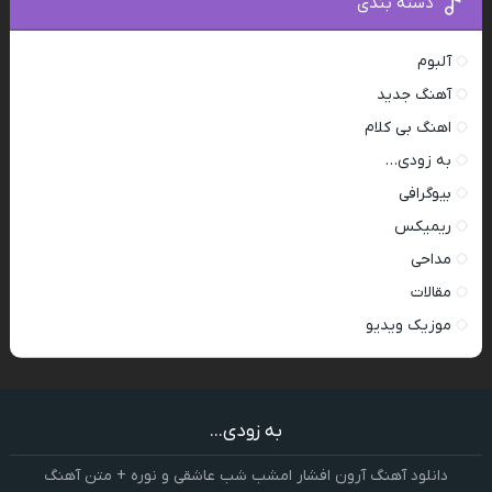
دسته بندی
آلبوم
آهنگ جدید
اهنگ بی کلام
به زودی…
بیوگرافی
ریمیکس
مداحی
مقالات
موزیک ویدیو
به زودی...
دانلود آهنگ آرون افشار امشب شب عاشقی و نوره + متن آهنگ