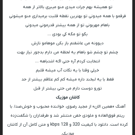
تو همیشه بهم جرات میدی منو میبری بالاتر از همه
فرقمو با همه میدونی تو بهترین نقطه قلبت برمیداری منو میشونی
باهام مهربونی تو از همه بیشتر قدرمونی میدونی
بگو تو مگه کی بودی …
دیوونه من عاشقتم باز بکن موهامو نازش
چشم تو چشم شو باهام یه لحظه من دارم بدجور نیاز بهت
انتخابت کردم آره حتی اگه اشتباهه …
خیلی وقتا با یه نگات آب میشه قلبم
فقط با یه لبخند داره میشه کم کم علاقم بیشتر از حد
تورو دوست دارم من حتی بیشتر از قبل
کاشان موزیک
آهنگ «همین الان» از مجید رضوی، خواننده محبوب و خوش‌صدا، با
ریتم فوق‌العاده و ملودی خفن منتشر شد و طرفداران را شگفت‌زده
کرده است. دانلود با کیفیت 320 و 128 kbps و متن کامل آن از کاشان
موزیک.