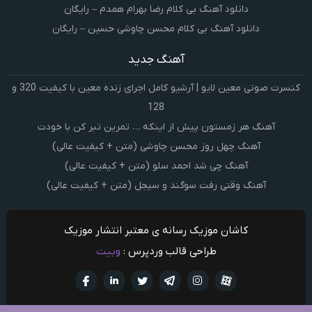
دانلود آهنگ بی کلام رضا بهرام همدم – رایگان
دانلود آهنگ بی کلام محسن چاوشی حسین – رایگان
آهنگ جدید
کنسرت صوتی معین لایو | آرشیو کامل اجرای زنده معین با کیفیت 320 و
128
آهنگ هر زمستون پیش از اینکه … تمرین تبر کن با خودت
آهنگ چهل روز محسن چاوشی (متن + کیفیت عالی)
آهنگ چی شد احمد سلو (متن + کیفیت عالی)
آهنگ وقتی رفت سوگند و سیجل (متن + کیفیت عالی)
کاشان موزیک رسانه ی معتبر انتشار موزیک
طراحی قالب وردپرس :
وبیت
آپارات
تلگرام
تويتر
اینستاگرام
لینکدین
فيسبو