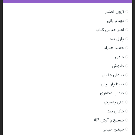
آرون افشار
بهنام بانی
امیر عباس گلاب
پازل بند
حمید هیراد
د دن
دانوش
سامان جلیلی
سینا پارسیان
شهاب مظفری
علی یاسینی
ماکان بند
مسیح و آرش AP
مهدی جهانی