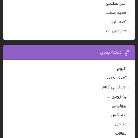
امیر عظیمی
حمید صفت
آصف آریا
هوروش بند
دسته بندی
آلبوم
آهنگ جدید
اهنگ بی کلام
به زودی…
بیوگرافی
ریمیکس
مداحی
مقالات