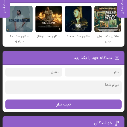
پست بعدی
پست قبلی
ماکان بند - هِلِی
ماکان بند - سیاه
ماکان بند - توقع
ماکان بند - به
هِلِی
سرم زد
دیدگاه خود را بگذارید
ثبت نظر
خوانندگان