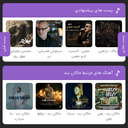
پست های پیشنهادی
پست بعدی
پست قبلی
ویناک - پارافین
معین - کنسرت
سیاوش قمیشی -
محسن چاوشی -
لایو معین
تبر
چهل روز
آهنگ های مرتبط ماکان بند
ماکان بند - هِلِی
ماکان بند - سیاه
ماکان بند - توقع
ماکان بند - به
هِلِی
سرم زد