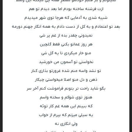
نمیتونم و باز قلبم خودشو مقصرِ همه چی میکنه این وسط
ازت فرشته ساخته بودم اما بعد دیدم تو هم
شبیه شدی به آدمایی که هرجا توی شهر میدیدم
بعد تو اعتمادم و به کل از دست دادم به همه انگار جهنم دورمه
نمیدونی چقدر بده از غم پر شی
هر روز غماتو بکنی فقط گلچین
منو خار میکردی تا یه گل شی
نخواستی تو آسمون من خورشید
تو نشد واسه منم شده غرورتو بذاری کنار
ذهن و دل منو اصلا میخواستی چیکار
بگو شاید راحت تر بتونم فراموشت کنم آخر سر
هنوز توی شوکم و سخته واسم
که ببینم این همه غم کار توِئه
یه سیلی میزنم که بپرم از خواب
ولی انگاری نه