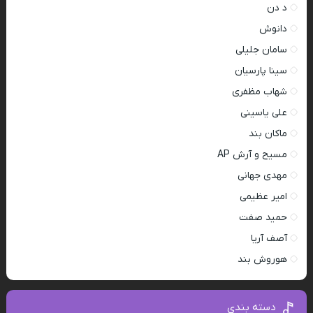
د دن
دانوش
سامان جلیلی
سینا پارسیان
شهاب مظفری
علی یاسینی
ماکان بند
مسیح و آرش AP
مهدی جهانی
امیر عظیمی
حمید صفت
آصف آریا
هوروش بند
دسته بندی