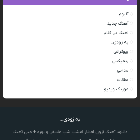
آلبوم
آهنگ جدید
اهنگ بی کلام
به زودی…
بیوگرافی
ریمیکس
مداحی
مقالات
موزیک ویدیو
به زودی...
دانلود آهنگ آرون افشار امشب شب عاشقی و نوره + متن آهنگ