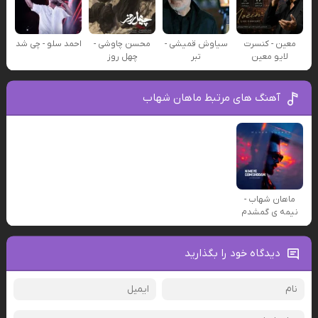
معین - کنسرت
سیاوش قمیشی -
محسن چاوشی -
احمد سلو - چی شد
لایو معین
تبر
چهل روز
آهنگ های مرتبط ماهان شهاب
ماهان شهاب -
نیمه ی گمشدم
دیدگاه خود را بگذارید