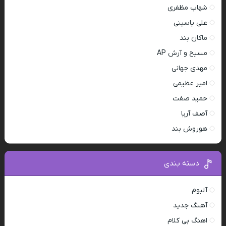
شهاب مظفری
علی یاسینی
ماکان بند
مسیح و آرش AP
مهدی جهانی
امیر عظیمی
حمید صفت
آصف آریا
هوروش بند
دسته بندی
آلبوم
آهنگ جدید
اهنگ بی کلام