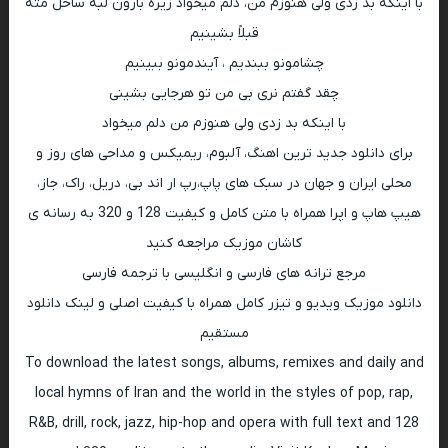
‎با اینکه بد زدی ولی هنوزم من، دلم میخواد زیره بارون لبه ساحل مثه
قبلاً بشینیم
چشامونو ببندیم ، آیندمونو ببینیم
با اینکه بد زدی ولی هنوزم من دلم میخواد
برای دانلود جدید ترین اهنگ، آلبوم، ریمیکس و مداحی های روز و
محلی ایران و جهان در سبک های پاپ،رپ ار اند بی، دریل، راک، جاز،
هیپ هاپ و اپرا همراه با متن کامل و کیفیت 128 و 320 به رسانه ی
کاشان موزیک مراجعه کنید
مرجع ترانه های فارسی و انگلیسی با ترجمه فارسی
دانلود موزیک ویدیو و تیزر کامل همراه با کیفیت اصلی و لینک دانلود
مستقیم
To download the latest songs, albums, remixes and daily and
local hymns of Iran and the world in the styles of pop, rap,
R&B, drill, rock, jazz, hip-hop and opera with full text and 128