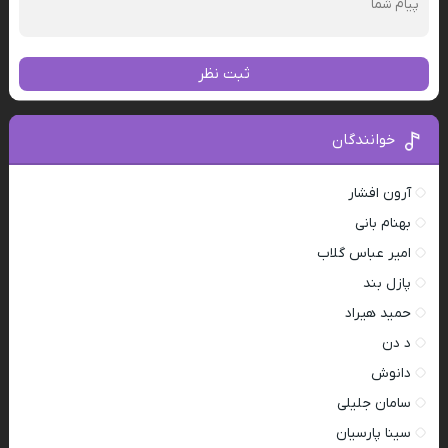
ثبت نظر
خوانندگان
آرون افشار
بهنام بانی
امیر عباس گلاب
پازل بند
حمید هیراد
د دن
دانوش
سامان جلیلی
سینا پارسیان