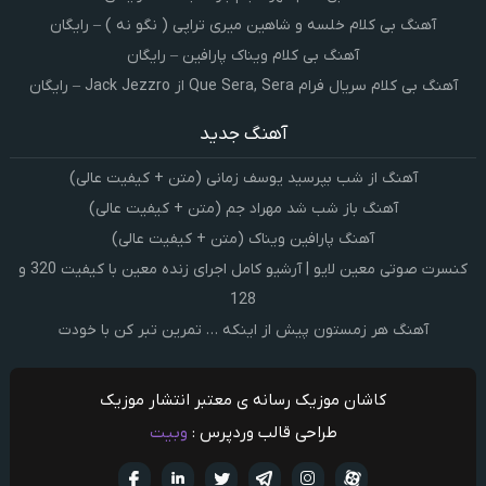
آهنگ بی کلام خلسه و شاهین میری تراپی ( نگو نه ) – رایگان
آهنگ بی کلام ویناک پارافین – رایگان
آهنگ بی کلام سریال فرام Que Sera, Sera از Jack Jezzro – رایگان
آهنگ جدید
آهنگ از شب بپرسید یوسف زمانی (متن + کیفیت عالی)
آهنگ باز شب شد مهراد جم (متن + کیفیت عالی)
آهنگ پارافین ویناک (متن + کیفیت عالی)
کنسرت صوتی معین لایو | آرشیو کامل اجرای زنده معین با کیفیت 320 و
128
آهنگ هر زمستون پیش از اینکه … تمرین تبر کن با خودت
کاشان موزیک رسانه ی معتبر انتشار موزیک
طراحی قالب وردپرس :
وبیت
آپارات
تلگرام
تويتر
اینستاگرام
لینکدین
فيسبو