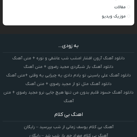
مقالات
موزیک ویدیو
به زودی...
دانلود آهنگ آرون افشار امشب شب عاشقی و نوره + متن آهنگ
دانلود آهنگ باز شبگردی مجید رضوی + متن آهنگ
دانلود آهنگ علی یاسینی تو یادم دادی یه چیزایی یه وقتی +متن آهنگ
دانلود آهنگ مثل تو از مجید رضوی + متن آهنگ
دانلود آهنگ حسود قلبم بدون من تنها هیچ جایی نرو مجید رضوی + متن
آهنگ
اهنگ بی کلام
آهنگ بی کلام یوسف زمانی از شب بپرسید – رایگان
آهنگ بی کلام مهراد جم باز شب شد – رایگان