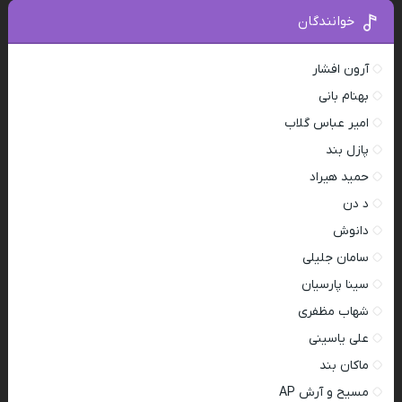
خوانندگان
آرون افشار
بهنام بانی
امیر عباس گلاب
پازل بند
حمید هیراد
د دن
دانوش
سامان جلیلی
سینا پارسیان
شهاب مظفری
علی یاسینی
ماکان بند
مسیح و آرش AP