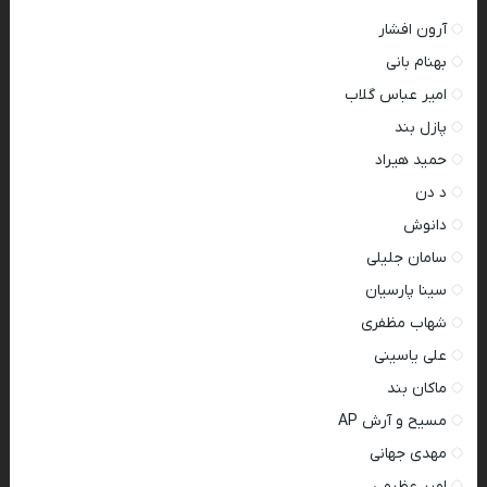
آرون افشار
بهنام بانی
امیر عباس گلاب
پازل بند
حمید هیراد
د دن
دانوش
سامان جلیلی
سینا پارسیان
شهاب مظفری
علی یاسینی
ماکان بند
مسیح و آرش AP
مهدی جهانی
امیر عظیمی