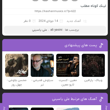
لینک کوتاه مطلب
آهنگ جدید
14 جولای 2024
0 نظر
برچسب ها :
ali yasini
،
علی یاسینی
پست های پیشنهادی
ویناک - پارافین
معین - کنسرت
سیاوش قمیشی -
محسن چاوشی -
لایو معین
تبر
چهل روز
آهنگ های مرتبط علی یاسینی