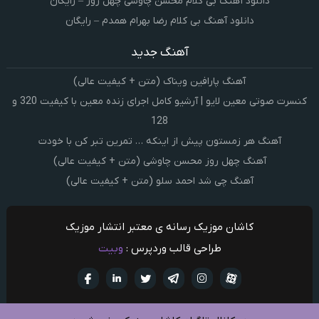
دانلود آهنگ بی کلام محسن چاوشی چهل روز – رایگان
دانلود آهنگ بی کلام رضا بهرام همدم – رایگان
آهنگ جدید
آهنگ پارافین ویناک (متن + کیفیت عالی)
کنسرت صوتی معین لایو | آرشیو کامل اجرای زنده معین با کیفیت 320 و
128
آهنگ هر زمستون پیش از اینکه … تمرین تبر کن با خودت
آهنگ چهل روز محسن چاوشی (متن + کیفیت عالی)
آهنگ چی شد احمد سلو (متن + کیفیت عالی)
کاشان موزیک رسانه ی معتبر انتشار موزیک
طراحی قالب وردپرس :
وبیت
آپارات
تلگرام
تويتر
اینستاگرام
لینکدین
فيسبو