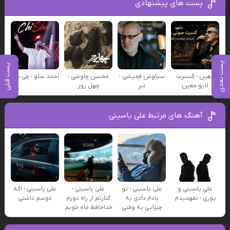
پست های پیشنهادی
پست بعدی
پست قبلی
معین - کنسرت
سیاوش قمیشی -
محسن چاوشی -
احمد سلو - چی شد
لایو معین
تبر
چهل روز
آهنگ های مرتبط علی یاسینی
علی یاسینی و
علی یاسینی - تو
علی یاسینی -
علی یاسینی - اگه
پوری - نفهمیدم
یادم دادی یه
کنارتم از راه دورم
دوسم داشتی
چیزایی یه وقتی
خداحافظ ماه خوبم