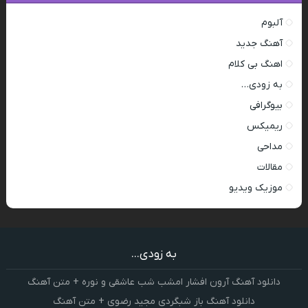
آلبوم
آهنگ جدید
اهنگ بی کلام
به زودی…
بیوگرافی
ریمیکس
مداحی
مقالات
موزیک ویدیو
به زودی...
دانلود آهنگ آرون افشار امشب شب عاشقی و نوره + متن آهنگ
دانلود آهنگ باز شبگردی مجید رضوی + متن آهنگ