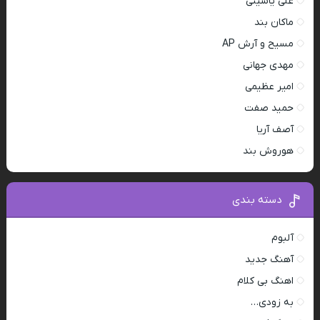
علی یاسینی
ماکان بند
مسیح و آرش AP
مهدی جهانی
امیر عظیمی
حمید صفت
آصف آریا
هوروش بند
دسته بندی
آلبوم
آهنگ جدید
اهنگ بی کلام
به زودی…