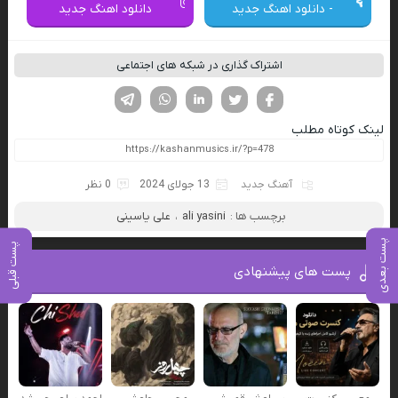
- دانلود اهنگ جدید
دانلود اهنگ جدید
اشتراک گذاری در شبکه های اجتماعی
فیسوک
تویتر
لینکدین
واتساپ
تلگرام
لینک کوتاه مطلب
آهنگ جدید
13 جولای 2024
0 نظر
برچسب ها :
ali yasini
،
علی یاسینی
پست بعدی
پست قبلی
پست های پیشنهادی