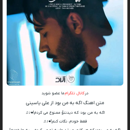
در
کانال تلگرام
ما عضو شوید
متن اهنگ اگه به من بود از علی یاسینی
اگه به من بود؛ که دیدنتوُ ممنوع می کردم!●♪♫
فقط خودم، نگات کنم!●♪♫