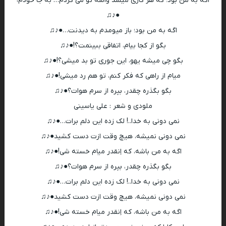
اگه به من بود؛ که هر کاری میشد واسه تو می کردم… به جا خودم!
●♪♫
اگه به من بود؛ باز میومدم به دیدنت…●♪♫
بگو از کجا بیام، اتفاقی ببینمت؟!●♪♫
بگو چی میشه یهو، این جوری تو بد میشی؟!●♪♫
میام از راهی که فکر کنم، تو هم رد میشی!●♪♫
بگو بگذره چقدر، بپره از سرم هوات؟●♪♫
ملودی و شعر : علی یاسینی
نمی دونی به خدا..! لک زده این دلم برات…●♪♫
نمی دونی نمیشه، هیچ وقت ازت دست کشید●♪♫
اگه به من باشه، که اِنقدر میام خسته شی!●♪♫
بگو بگذره چقدر، بپره از سرم هوات؟●♪♫
نمی دونی به خدا..! لک زده این دلم برات…●♪♫
نمی دونی نمیشه، هیچ وقت ازت دست کشید●♪♫
اگه به من باشه، که اِنقدر میام خسته شی!●♪♫