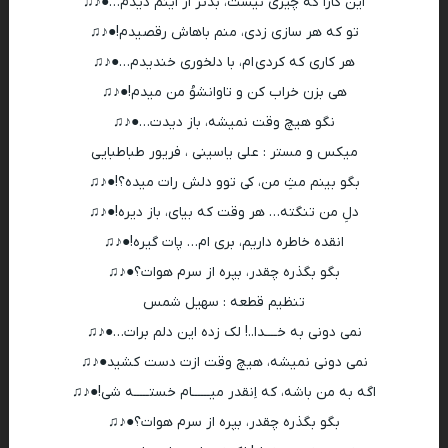
این کارا که چیزی نیست، بدتر از اینم دیدم…●♪♫
تو که هر سازی زدی، منم باهاش رقصیدم!●♪♫
هر کاری که کردی ام، با دلخوری خندیدم…●♪♫
هی بزن خراب کن و تاوانشوُ من میدم!●♪♫
نگو هیچ وقت نمیشه، باز دیدت…●♪♫
میکس و مستر : علی یاسینی ، فریور طباطبایی
بگو بینم مثِ من، کی توو دلش رات میده؟!●♪♫
دلِ من تنگته… هر وقت که بیای، باز دیره!●♪♫
انقده خاطره داریم، بری ام… پات گیره!●♪♫
بگو بگذره چقدر، بپره از سرم هوات؟●♪♫
تنظیم قطعه : سهیل شمس
نمی دونی به خــــدا..! لک زده این دلم برات…●♪♫
نمی دونی نمیشه، هیچ وقت ازت دست کشید●♪♫
اگه به من باشه، که اِنقدر میــــــام خستـــــه شی!●♪♫
بگو بگذره چقدر، بپره از سرم هوات؟●♪♫