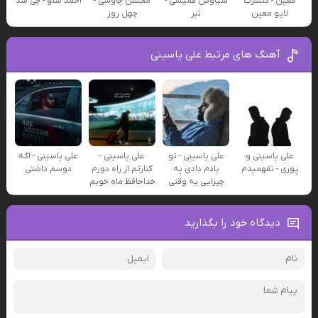
معین - کنسرت
سیاوش قمیشی -
محسن چاوشی -
احمد سلو - چی شد
لایو معین
تبر
چهل روز
آهنگ های مرتبط علی یاسینی
علی یاسینی و
علی یاسینی - تو
علی یاسینی -
علی یاسینی - اگه
پوری - نفهمیدم
یادم دادی یه
کنارتم از راه دورم
دوسم داشتی
چیزایی یه وقتی
خداحافظ ماه خوبم
دیدگاه خود را بگذارید