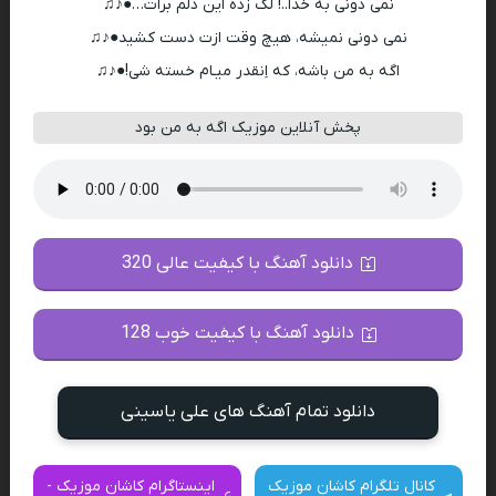
نمی دونی به خدا..! لک زده این دلم برات…●♪♫
نمی دونی نمیشه، هیچ وقت ازت دست کشید●♪♫
اگه به من باشه، که اِنقدر میـام خسته شی!●♪♫
پخش آنلاین موزیک اگه به من بود
دانلود آهنگ با کیفیت عالی 320
دانلود آهنگ با کیفیت خوب 128
دانلود تمام آهنگ های علی یاسینی
کانال تلگرام کاشان موزیک
اینستاگرام کاشان موزیک -