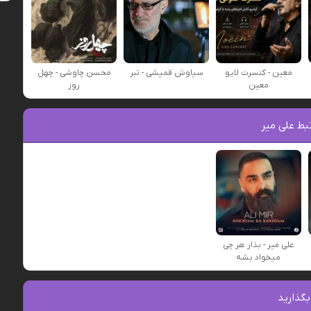
معین - کنسرت لایو
سیاوش قمیشی - تبر
محسن چاوشی - چهل
معین
روز
بط علی میر
علی میر - بذار هر چی
میخواد بشه
بگذارید