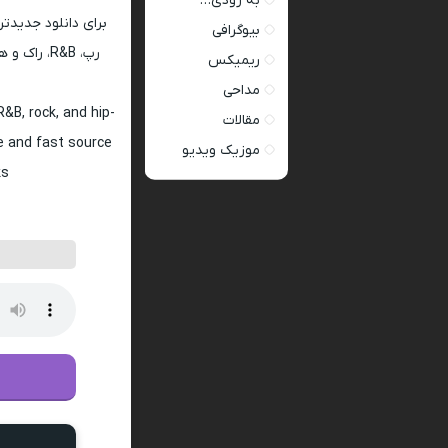
به زودی…
برای دانلود جدیدتر
بیوگرافی
رپ، R&B، 
ریمیکس
مداحی
&B, rock, and hip-
مقالات
fe and fast source
موزیک ویدیو
s.