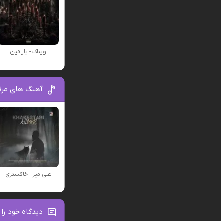
ویناک - پارافین
آهنگ های مرت
علی میر - خاکستری
دیدگاه خود را 