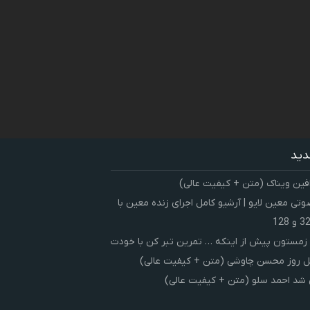
دید
فین ویناک (متن + کیفیت عالی)
ی معین لایو | آرشیو کامل اجرای زنده معین با
زمستون پیش از اینکه … تمرین تبر کن با خودت
 روز محسن چاوشی (متن + کیفیت عالی)
شد احمد سلو (متن + کیفیت عالی)