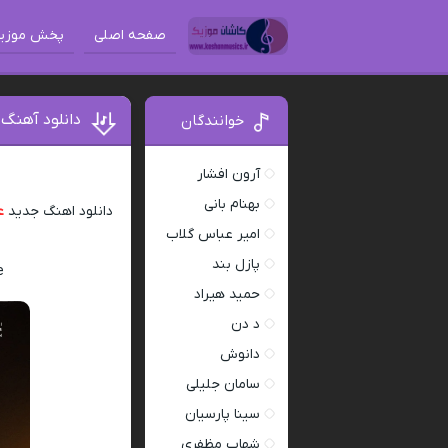
صفحه اصلی
پخش موزی
دانلود آهنگ 
خوانندگان
آرون افشار
بهنام بانی
دانلود اهنگ جدید
ع
امیر عباس گلاب
پازل بند
e
حمید هیراد
د دن
دانوش
سامان جلیلی
سینا پارسیان
شهاب مظفری