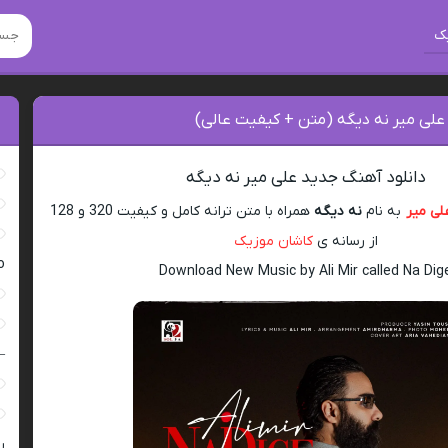
ک
علی میر نه دیگه (متن + کیفیت عالی)
دانلود آهنگ جدید علی میر نه دیگه
لی میر
به نام
نه دیگه
همراه با متن ترانه کامل و کیفیت 320 و 128
از رسانه ی
کاشان موزیک
ro
Download New Music by Ali Mir called Na Dig
–
ر