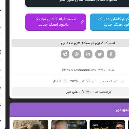
ر
گرام کاشان موزیک -
اینستاگرام کاشان موزیک -
لود اهنگ جدید
دانلود اهنگ جدید
ر
اشتراک گذاری در شبکه های اجتماعی
)
فیسوک
تویتر
لینکدین
واتساپ
تلگرام
ر
آهنگ جدید
29 اکتبر 2025
0 نظر
ب
برچسب ها :
Ali Mir
،
علی میر
ر
نهادی
ع