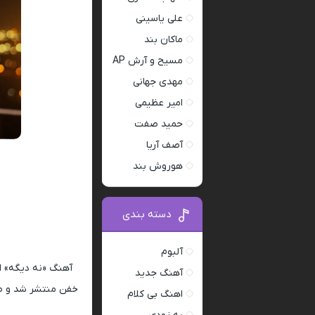
علی یاسینی
ماکان بند
مسیح و آرش AP
مهدی جهانی
امیر عظیمی
حمید صفت
آصف آریا
هوروش بند
دسته بندی
آلبوم
آهنگ «نه دیگه» از
آهنگ جدید
اهنگ بی کلام