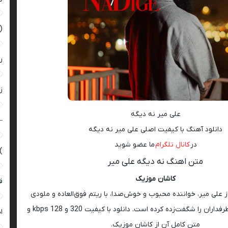
(
ر
زن
علی میر نه دیگه
–
دانلود آهنگ با کیفیت اصلی علی میر نه دیگه
در
کانال تلگرام
ما عضو شوید
)
متن اهنگ نه دیگه علی میر
کاشان موزیک
ق
 علی میر، خواننده محبوب و خوش‌صدا، با ریتم فوق‌العاده و ملودی
خفن منتشر شد و طرفداران را شگفت‌زده کرده است. دانلود با کیفیت 320 و 128 kbps و
ا
متن کامل آن از کاشان موزیک.