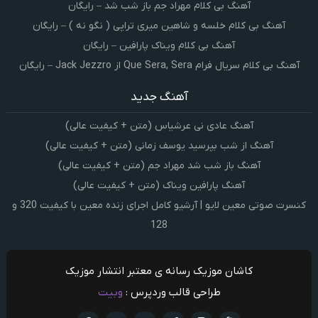
آهنگ بی کلام مهراد جم باز شب شد – رایگان
آهنگ بی کلام خلسه و شاهین میری تراپی ( نگو نه ) – رایگان
آهنگ بی کلام ویناک پارافین – رایگان
آهنگ بی کلام سریال فرام Que Sera, Sera از Jack Jezzro – رایگان
آهنگ جدید
آهنگ عادی نی عرشیاس (متن + کیفیت عالی)
آهنگ از شب بپرسید یوسف زمانی (متن + کیفیت عالی)
آهنگ باز شب شد مهراد جم (متن + کیفیت عالی)
آهنگ پارافین ویناک (متن + کیفیت عالی)
کنسرت صوتی معین لایو | آرشیو کامل اجرای زنده معین با کیفیت 320 و
128
کاشان موزیک رسانه ی معتبر انتشار موزیک
طراحی قالب وردپرس :
وبیت