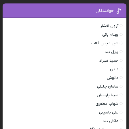
خوانندگان
آرون افشار
بهنام بانی
امیر عباس گلاب
پازل بند
حمید هیراد
د دن
دانوش
سامان جلیلی
سینا پارسیان
شهاب مظفری
علی یاسینی
ماکان بند