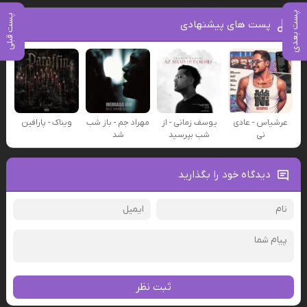
پست بعدی
پست قبلی
پست های پیشنهادی
عرشیاس - عادی
یوسف زمانی - از
مهراد جم - باز شب
ویناک - پارافین
نی
شب بپرسید
شد
دیدگاه خود را بگذارید
ثبت نظر