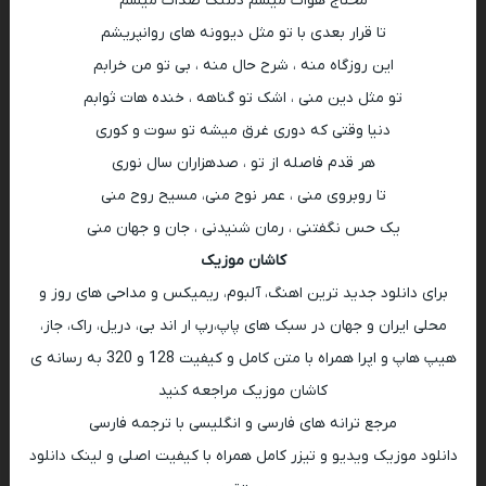
محتاج هوات میشم دلتنگ صدات میشم
تا قرار بعدی با تو مثل دیوونه های روانپریشم
این روزگاه منه ، شرح حال منه ، بی تو من خرابم
تو مثل دین منی ، اشک تو گناهه ، خنده هات ثوابم
دنیا وقتی که دوری غرق میشه تو سوت و کوری
هر قدم فاصله از تو ، صدهزاران سال نوری
تا روبروی منی ، عمر نوح منی، مسیح روح منی
یک حس نگفتنی ، رمان شنیدنی ، جان و جهان منی
کاشان موزیک
برای دانلود جدید ترین اهنگ، آلبوم، ریمیکس و مداحی های روز و
محلی ایران و جهان در سبک های پاپ،رپ ار اند بی، دریل، راک، جاز،
هیپ هاپ و اپرا همراه با متن کامل و کیفیت 128 و 320 به رسانه ی
کاشان موزیک مراجعه کنید
مرجع ترانه های فارسی و انگلیسی با ترجمه فارسی
دانلود موزیک ویدیو و تیزر کامل همراه با کیفیت اصلی و لینک دانلود