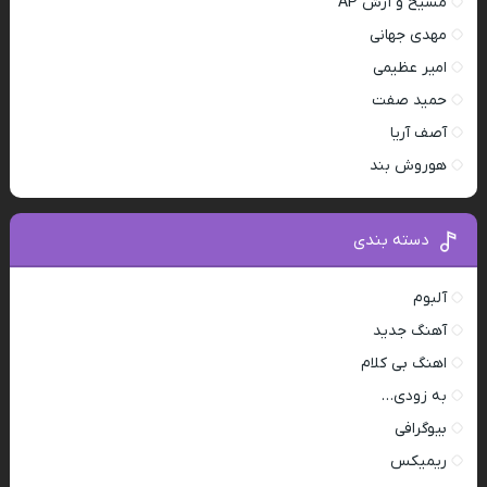
مسیح و آرش AP
مهدی جهانی
امیر عظیمی
حمید صفت
آصف آریا
هوروش بند
دسته بندی
آلبوم
آهنگ جدید
اهنگ بی کلام
به زودی…
بیوگرافی
ریمیکس