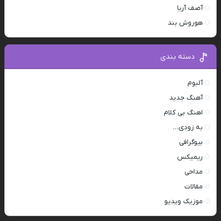
آصف آریا
هوروش بند
دسته بندی
آلبوم
آهنگ جدید
اهنگ بی کلام
به زودی…
بیوگرافی
ریمیکس
مداحی
مقالات
موزیک ویدیو