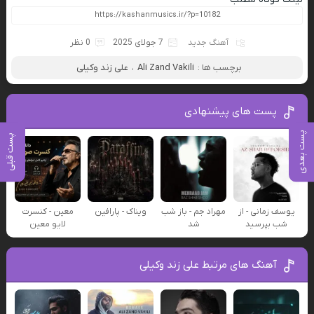
آهنگ جدید
7 جولای 2025
0 نظر
برچسب ها :
Ali Zand Vakili
،
علی زند وکیلی
پست های پیشنهادی
پست بعدی
پست قبلی
یوسف زمانی - از
مهراد جم - باز شب
ویناک - پارافین
معین - کنسرت
شب بپرسید
شد
لایو معین
آهنگ های مرتبط علی زند وکیلی