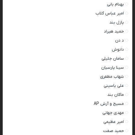
بهنام بانی
امیر عباس گلاب
پازل بند
حمید هیراد
د دن
دانوش
سامان جلیلی
سینا پارسیان
شهاب مظفری
علی یاسینی
ماکان بند
مسیح و آرش AP
مهدی جهانی
امیر عظیمی
حمید صفت