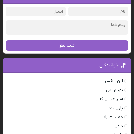
ثبت نظر
خوانندگان
آرون افشار
بهنام بانی
امیر عباس گلاب
پازل بند
حمید هیراد
د دن