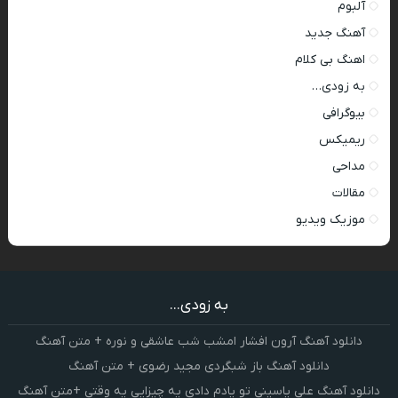
آلبوم
آهنگ جدید
اهنگ بی کلام
به زودی…
بیوگرافی
ریمیکس
مداحی
مقالات
موزیک ویدیو
به زودی...
دانلود آهنگ آرون افشار امشب شب عاشقی و نوره + متن آهنگ
دانلود آهنگ باز شبگردی مجید رضوی + متن آهنگ
دانلود آهنگ علی یاسینی تو یادم دادی یه چیزایی یه وقتی +متن آهنگ