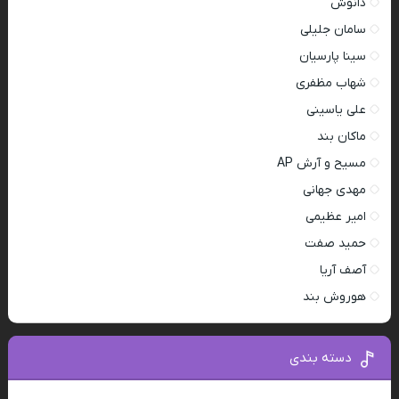
دانوش
سامان جلیلی
سینا پارسیان
شهاب مظفری
علی یاسینی
ماکان بند
مسیح و آرش AP
مهدی جهانی
امیر عظیمی
حمید صفت
آصف آریا
هوروش بند
دسته بندی