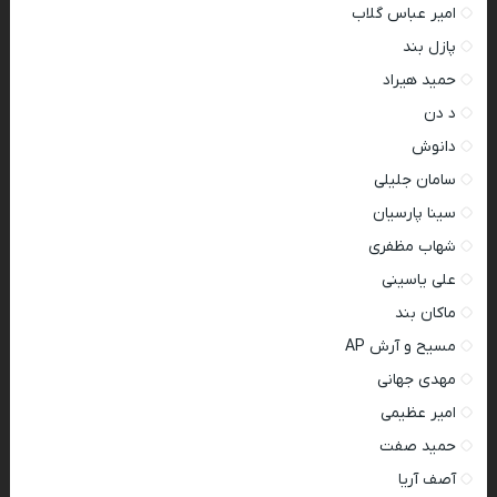
امیر عباس گلاب
پازل بند
حمید هیراد
د دن
دانوش
سامان جلیلی
سینا پارسیان
شهاب مظفری
علی یاسینی
ماکان بند
مسیح و آرش AP
مهدی جهانی
امیر عظیمی
حمید صفت
آصف آریا