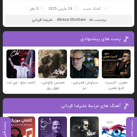
آهنگ جدید
24 مارس 2025
0 نظر
برچسب ها :
Alireza Ghorbani
،
علیرضا قربانی
پست های پیشنهادی
معین - کنسرت
سیاوش قمیشی -
محسن چاوشی -
احمد سلو - چی شد
لایو معین
تبر
چهل روز
آهنگ های مرتبط علیرضا قربانی
پست بعدی
پست قبلی