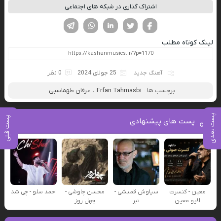
اشتراک گذاری در شبکه های اجتماعی
فیسوک
تویتر
لینکدین
واتساپ
تلگرام
لینک کوتاه مطلب
آهنگ جدید
25 جولای 2024
0 نظر
برچسب ها :
Erfan Tahmasbi
،
عرفان طهماسبی
پست بعدی
پست قبلی
پست های پیشنهادی
معین - کنسرت
سیاوش قمیشی -
محسن چاوشی -
احمد سلو - چی شد
لایو معین
تبر
چهل روز