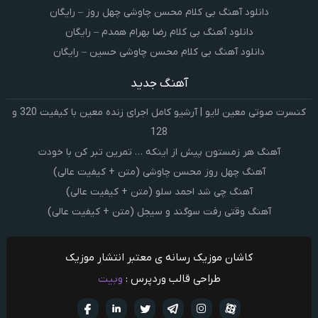
دانلود آهنگ بی کلام محسن چاوشی چهل روز – رایگان
دانلود آهنگ بی کلام رضا بهرام همدم – رایگان
دانلود آهنگ بی کلام محسن چاوشی حسین – رایگان
آهنگ جدید
کنسرت صوتی معین لایو | آرشیو کامل اجرای زنده معین با کیفیت 320 و
128
آهنگ هر زمستون پیش از اینکه … تمرین تبر کن با خودت
آهنگ چهل روز محسن چاوشی (متن + کیفیت عالی)
آهنگ چی شد احمد سلو (متن + کیفیت عالی)
آهنگ وقتی رفت سوگند و سیجل (متن + کیفیت عالی)
کاشان موزیک رسانه ی معتبر انتشار موزیک
طراحی قالب وردپرس :
وبیت
آپارات
تلگرام
تويتر
اینستاگرام
لینکدین
فيسبو