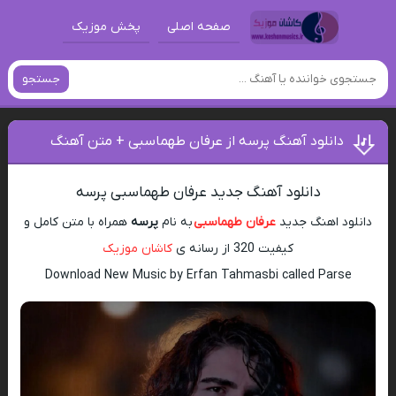
صفحه اصلی
پخش موزیک
جستجو
دانلود آهنگ پرسه از عرفان طهماسبی + متن آهنگ
دانلود آهنگ جدید عرفان طهماسبی پرسه
دانلود اهنگ جدید
عرفان طهماسبی
به نام
پرسه
همراه با متن کامل و
کیفیت 320 از رسانه ی
کاشان موزیک
Download New Music by Erfan Tahmasbi called Parse