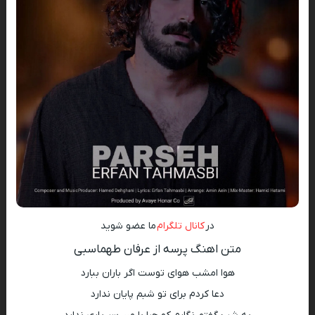
در
کانال تلگرام
ما عضو شوید
متن اهنگ پرسه از عرفان طهماسبی
هوا امشب هوای توست اگر باران ببارد
دعا کردم برای تو شبم پایان ندارد