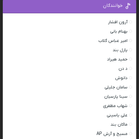
خوانندگان
آرون افشار
بهنام بانی
امیر عباس گلاب
پازل بند
حمید هیراد
د دن
دانوش
سامان جلیلی
سینا پارسیان
شهاب مظفری
علی یاسینی
ماکان بند
مسیح و آرش AP