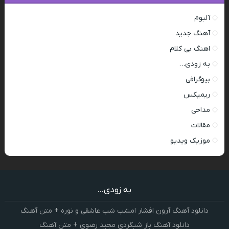
آلبوم
آهنگ جدید
اهنگ بی کلام
به زودی…
بیوگرافی
ریمیکس
مداحی
مقالات
موزیک ویدیو
به زودی...
دانلود آهنگ آرون افشار امشب شب عاشقی و نوره + متن آهنگ
دانلود آهنگ باز شبگردی مجید رضوی + متن آهنگ