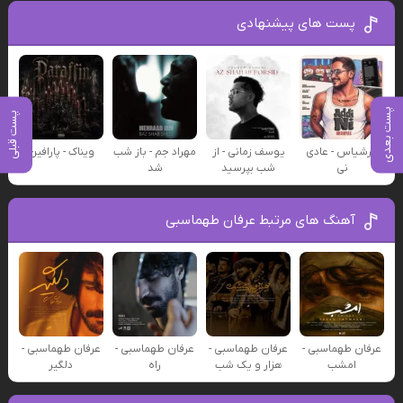
پست های پیشنهادی
پست بعدی
پست قبلی
عرشیاس - عادی
یوسف زمانی - از
مهراد جم - باز شب
ویناک - پارافین
نی
شب بپرسید
شد
آهنگ های مرتبط عرفان طهماسبی
عرفان طهماسبی -
عرفان طهماسبی -
عرفان طهماسبی -
عرفان طهماسبی -
امشب
هزار و یک شب
راه
دلگیر