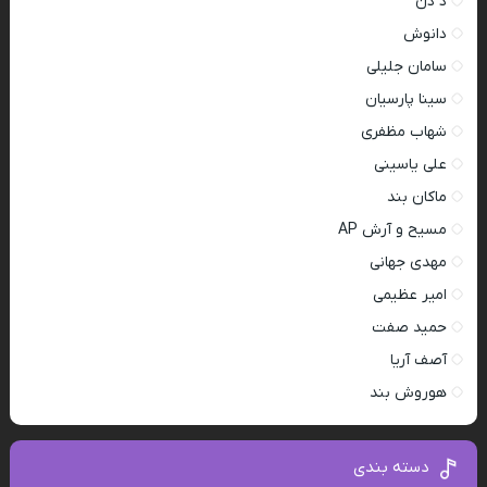
د دن
دانوش
سامان جلیلی
سینا پارسیان
شهاب مظفری
علی یاسینی
ماکان بند
مسیح و آرش AP
مهدی جهانی
امیر عظیمی
حمید صفت
آصف آریا
هوروش بند
دسته بندی