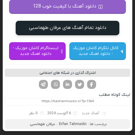
دانلود آهنگ با کیفیت خوب 128
دانلود تمام آهنگ های عرفان طهماسبی
کانال تلگرام کاشان موزیک
اینستاگرام کاشان موزیک -
- دانلود اهنگ جدید
دانلود اهنگ جدید
اشتراک گذاری در شبکه های اجتماعی
فیسوک
تویتر
لینکدین
واتساپ
تلگرام
لینک کوتاه مطلب
آهنگ جدید
6 آگوست 2024
0 نظر
برچسب ها :
Erfan Tahmasbi
،
عرفان طهماسبی