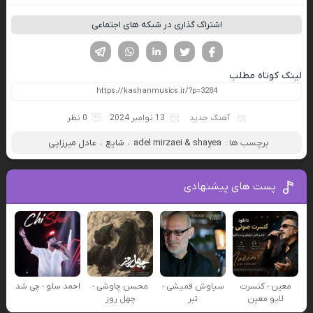
اشتراک گذاری در شبکه های اجتماعی
فیسوک
تویتر
لینکدین
واتساپ
تلگرام
لینک کوتاه مطلب
آهنگ جدید
13 نوامبر 2024
0 نظر
برچسب ها :
adel mirzaei & shayea
،
شایع
،
عادل میرزایی
پست های پیشنهادی
معین - کنسرت
سیاوش قمیشی -
محسن چاوشی -
احمد سلو - چی شد
لایو معین
تبر
چهل روز