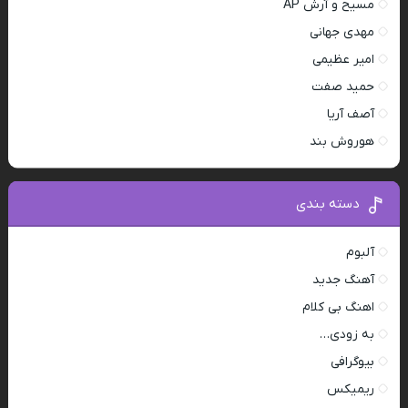
مسیح و آرش AP
مهدی جهانی
امیر عظیمی
حمید صفت
آصف آریا
هوروش بند
دسته بندی
آلبوم
آهنگ جدید
اهنگ بی کلام
به زودی…
بیوگرافی
ریمیکس