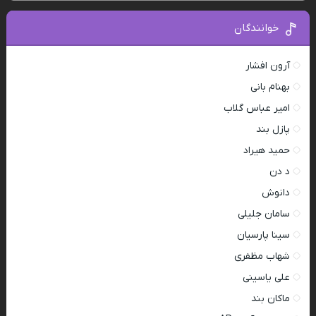
خوانندگان
آرون افشار
بهنام بانی
امیر عباس گلاب
پازل بند
حمید هیراد
د دن
دانوش
سامان جلیلی
سینا پارسیان
شهاب مظفری
علی یاسینی
ماکان بند