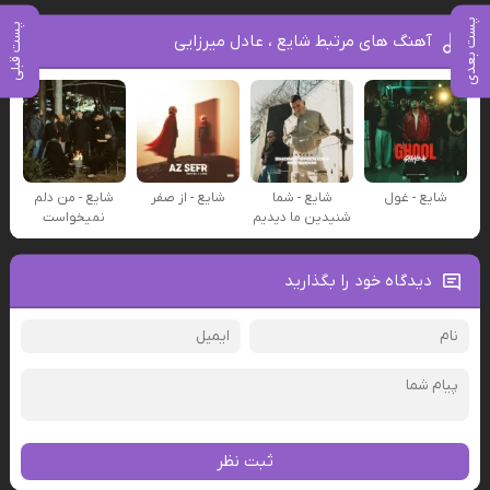
پست بعدی
پست قبلی
آهنگ های مرتبط شایع ، عادل میرزایی
شایع - غول
شایع - شما
شایع - از صفر
شایع - من دلم
شنیدین ما دیدیم
نمیخواست
دیدگاه خود را بگذارید
ثبت نظر