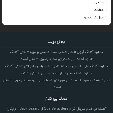
مداحی
مقالات
موزیک ویدیو
به زودی...
دانلود آهنگ آرون افشار امشب شب عاشقی و نوره + متن آهنگ
دانلود آهنگ باز شبگردی مجید رضوی + متن آهنگ
دانلود آهنگ علی یاسینی تو یادم دادی یه چیزایی یه وقتی +متن آهنگ
دانلود آهنگ مثل تو از مجید رضوی + متن آهنگ
دانلود آهنگ حسود قلبم بدون من تنها هیچ جایی نرو مجید رضوی + متن
آهنگ
اهنگ بی کلام
آهنگ بی کلام سریال فرام Que Sera, Sera از Jack Jezzro – رایگان