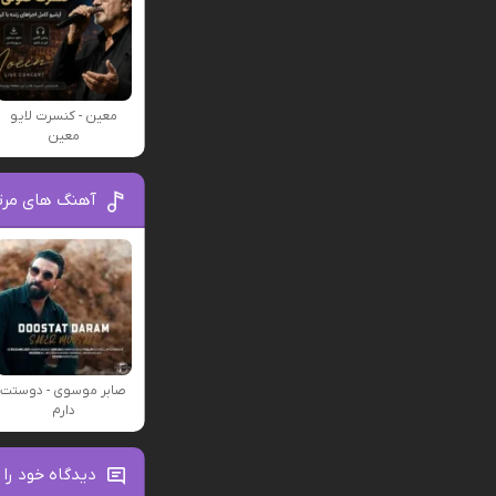
معین - کنسرت لایو
معین
آهنگ های مرت
صابر موسوی - دوستت
دارم
دیدگاه خود را 