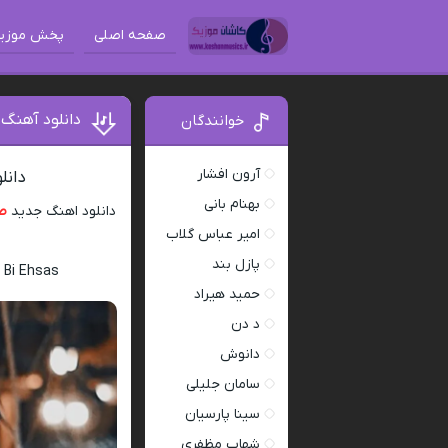
صفحه اصلی
پخش موزی
دانلود آهنگ
خوانندگان
آرون افشار
دانل
بهنام بانی
دانلود اهنگ جدید
ص
امیر عباس گلاب
پازل بند
 Bi Ehsas
حمید هیراد
د دن
دانوش
سامان جلیلی
سینا پارسیان
شهاب مظفری