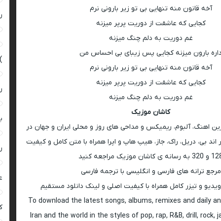
آخه قانون منه تنهایی بی تو زیر بارونی نرم
ر
کجایی که عاشقت از دوریت پرپر میزنه
غم دوریت به دلم چنگ میزنه
اره بارون میزنه کجایی پس زیبای بی احساس من
)
آخه قانون منه تنهایی بی تو زیر بارونی نرم
کجایی که عاشقت از دوریت پرپر میزنه
ر
غم دوریت به دلم چنگ میزنه
کاشان موزیک
ب
رین اهنگ، آلبوم، ریمیکس و مداحی های روز و محلی ایران و جهان در
اند بی، دریل، راک، جاز، هیپ هاپ و اپرا همراه با متن کامل و کیفیت
ر
 به رسانه ی کاشان موزیک مراجعه کنید
مرجع ترانه های فارسی و انگلیسی با ترجمه فارسی
ع
ویدیو و تیزر کامل همراه با کیفیت اصلی و لینک دانلود مستقیم
To download the latest songs, albums, remixes and daily an
کی
Iran and the world in the styles of pop, rap, R&B, drill, rock, 