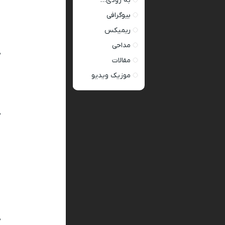
به زودی…
بیوگرافی
ریمیکس
مداحی
د
مقالات
موزیک ویدیو
د
د