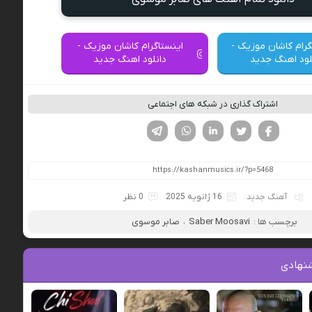
گرام کاشان موزیک -
اینستاگرام کاشان موزیک -
لود اهنگ جدید
دانلود اهنگ جدید
اشتراک گذاری در شبکه های اجتماعی
فیسوک
تویتر
لینکدین
واتساپ
تلگرام
آهنگ جدید
16 ژانویه 2025
0 نظر
برچسب ها :
Saber Moosavi
،
صابر موسوی
نهادی