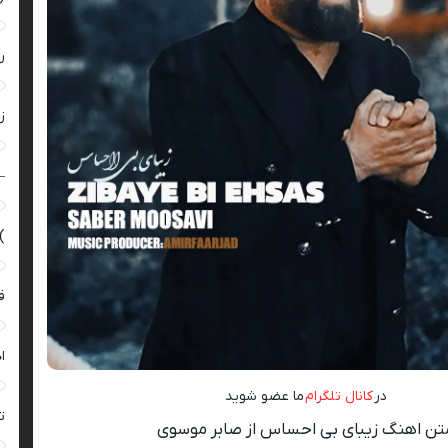
ر
زن
–
)
ق
ا
در
کانال تلگرام
ما عضو شوید
ت
تن اهنگ زیبای بی احساس از صابر موسوی