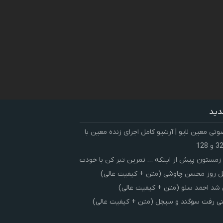
دید
ی معین لایو | آرشیو کامل اجرای زنده معین با
زمستون پیش از اینکه … تمرین تبر کن با خودت
 روز محسن چاوشی (متن + کیفیت عالی)
شد احمد سلو (متن + کیفیت عالی)
ی رفت سوگند و سیجل (متن + کیفیت عالی)