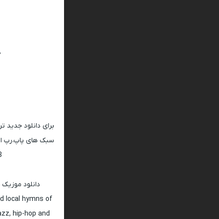
د
برای دانلود جدید ت
سبک های پاپ،رپ ار 
128 و 320
دانلود موزیک 
d local hymns of
jazz, hip-hop and