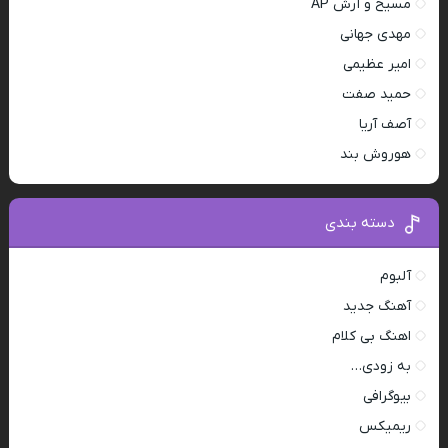
مسیح و آرش AP
مهدی جهانی
امیر عظیمی
حمید صفت
آصف آریا
هوروش بند
دسته بندی
آلبوم
آهنگ جدید
اهنگ بی کلام
به زودی…
بیوگرافی
ریمیکس