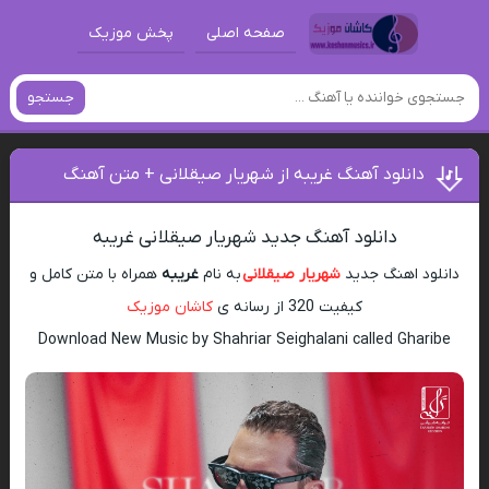
صفحه اصلی
پخش موزیک
جستجو
دانلود آهنگ غریبه از شهریار صیقلانی + متن آهنگ
دانلود آهنگ جدید شهریار صیقلانی غریبه
دانلود اهنگ جدید
شهریار صیقلانی
به نام
غریبه
همراه با متن کامل و
کیفیت 320 از رسانه ی
کاشان موزیک
Download New Music by Shahriar Seighalani called Gharibe