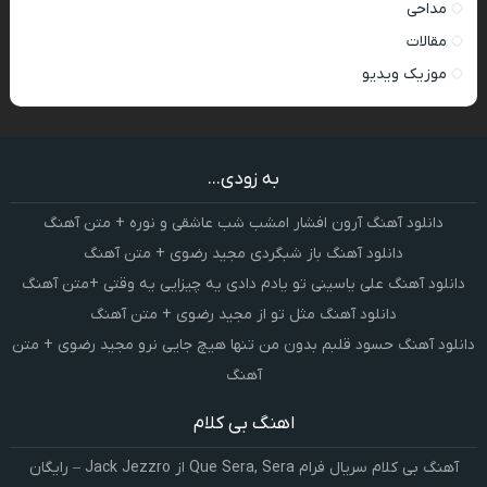
مداحی
مقالات
موزیک ویدیو
به زودی...
دانلود آهنگ آرون افشار امشب شب عاشقی و نوره + متن آهنگ
دانلود آهنگ باز شبگردی مجید رضوی + متن آهنگ
دانلود آهنگ علی یاسینی تو یادم دادی یه چیزایی یه وقتی +متن آهنگ
دانلود آهنگ مثل تو از مجید رضوی + متن آهنگ
دانلود آهنگ حسود قلبم بدون من تنها هیچ جایی نرو مجید رضوی + متن
آهنگ
اهنگ بی کلام
آهنگ بی کلام سریال فرام Que Sera, Sera از Jack Jezzro – رایگان