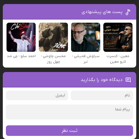
پست های پیشنهادی
معین - کنسرت
سیاوش قمیشی -
محسن چاوشی -
احمد سلو - چی شد
لایو معین
تبر
چهل روز
دیدگاه خود را بگذارید
ثبت نظر