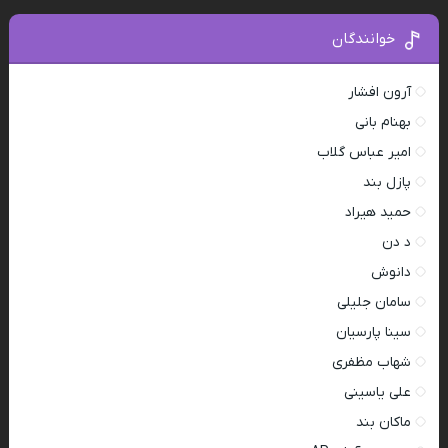
خوانندگان
آرون افشار
بهنام بانی
امیر عباس گلاب
پازل بند
حمید هیراد
د دن
دانوش
سامان جلیلی
سینا پارسیان
شهاب مظفری
علی یاسینی
ماکان بند