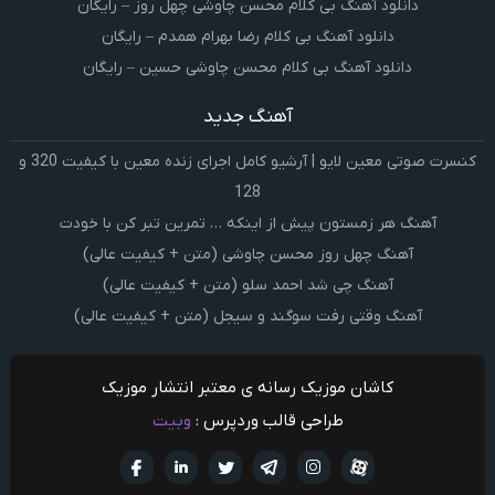
دانلود آهنگ بی کلام محسن چاوشی چهل روز – رایگان
دانلود آهنگ بی کلام رضا بهرام همدم – رایگان
دانلود آهنگ بی کلام محسن چاوشی حسین – رایگان
آهنگ جدید
کنسرت صوتی معین لایو | آرشیو کامل اجرای زنده معین با کیفیت 320 و
128
آهنگ هر زمستون پیش از اینکه … تمرین تبر کن با خودت
آهنگ چهل روز محسن چاوشی (متن + کیفیت عالی)
آهنگ چی شد احمد سلو (متن + کیفیت عالی)
آهنگ وقتی رفت سوگند و سیجل (متن + کیفیت عالی)
کاشان موزیک رسانه ی معتبر انتشار موزیک
طراحی قالب وردپرس :
وبیت
آپارات
تلگرام
تويتر
اینستاگرام
لینکدین
فيسبو