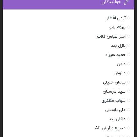
خوانندگان
آرون افشار
بهنام بانی
امیر عباس گلاب
پازل بند
حمید هیراد
د دن
دانوش
سامان جلیلی
سینا پارسیان
شهاب مظفری
علی یاسینی
ماکان بند
مسیح و آرش AP