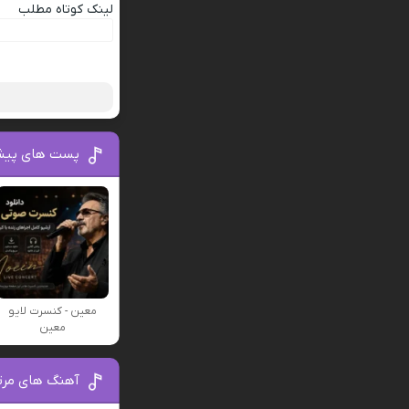
لینک کوتاه مطلب
پست های پیش
معین - کنسرت لایو
معین
آهنگ های مرت