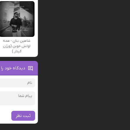
شاهین بنان - همه
اولش خوبن (ورژن
گیتار )
دیدگاه خود را 
ثبت نظر