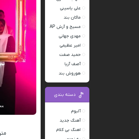
علی یاسینی
ماکان بند
مسیح و آرش AP
مهدی جهانی
امیر عظیمی
حمید صفت
آصف آریا
هوروش بند
دسته بندی
آلبوم
آهنگ جدید
اهنگ بی کلام
متن