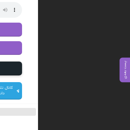
پست بعدی
کانال تل
دان