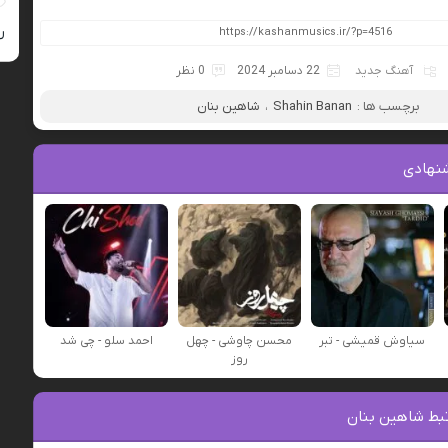
ر
آهنگ جدید
22 دسامبر 2024
0 نظر
برچسب ها :
Shahin Banan
،
شاهین بنان
نهادی
سیاوش قمیشی - تبر
محسن چاوشی - چهل
احمد سلو - چی شد
روز
بط شاهین بنان