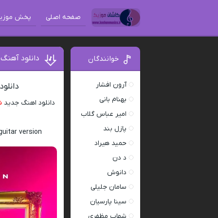
صفحه اصلی
پخش موزی
دانلود آهنگ 
خوانندگان
آرون افشار
دانلود
بهنام بانی
دانلود اهنگ جدید
ش
امیر عباس گلاب
پازل بند
uitar version
حمید هیراد
د دن
دانوش
سامان جلیلی
سینا پارسیان
شهاب مظفری