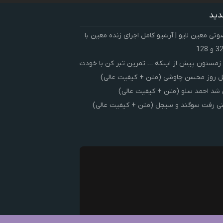
دید
ی معین لایو | آرشیو کامل اجرای زنده معین با
زمستون پیش از اینکه … تمرین تبر کن با خودت
 روز محسن چاوشی (متن + کیفیت عالی)
شد احمد سلو (متن + کیفیت عالی)
ی رفت سوگند و سیجل (متن + کیفیت عالی)
ک