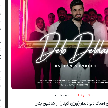
ر
زن
–
)
ق
ا
در
کانال تلگرام
ما عضو شوید
ت
 اهنگ دلو دلدار (ورژن گیتار) از شاهین بنان