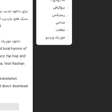
به زودی…
بیوگرافی
برای دانلود جدید ت
ریمیکس
سبک های پاپ،رپ ار 
مداحی
128 و 320
مقالات
موزیک ویدیو
دانلود موزیک 
d local hymns of
jazz, hip-hop and
ia. Visit Kashan
translation
nd direct download