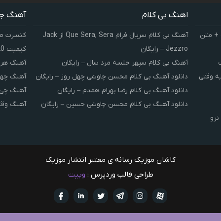
اهنگ بی کلام
آهنگ ج
 + متن
آهنگ بی کلام سریال فرام Que Sera, Sera از Jack
کنسرت صوت
Jezzro – رایگان
کیفیت 320 و 128
آهنگ بی کلام سپهر خلسه مرد سال – رایگان
آهنگ هر 
یه وقتی
دانلود آهنگ بی کلام محسن چاوشی چهل روز – رایگان
آهنگ چهل
دانلود آهنگ بی کلام رضا بهرام همدم – رایگان
آهنگ چی 
دانلود آهنگ بی کلام محسن چاوشی حسین – رایگان
آهنگ وقت
نرو
کاشان موزیک رسانه ی معتبر انتشار موزیک
طراحی قالب وردپرس :
وبیت
آپارات
تلگرام
تويتر
اینستاگرام
لینکدین
فيسبو