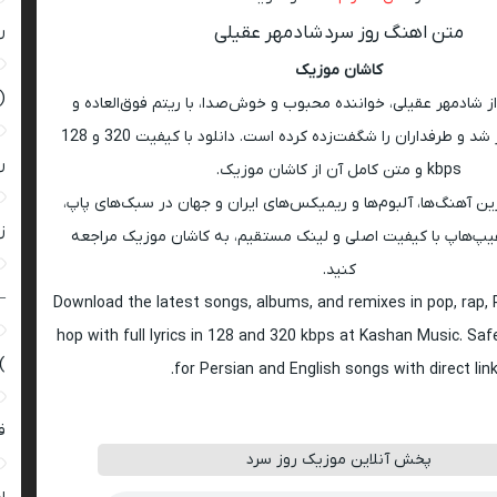
متن اهنگ روز سرد شادمهر عقیلی
ر
کاشان موزیک
(
ز شادمهر عقیلی، خواننده محبوب و خوش‌صدا، با ریتم فوق‌العاده و
ملودی خفن منتشر شد و طرفداران را شگفت‌زده کرده است. دانلود با کیفیت 320 و 128
ر
kbps و متن کامل آن از کاشان موزیک.
ین آهنگ‌ها، آلبوم‌ها و ریمیکس‌های ایران و جهان در سبک‌های پاپ،
زن
راک و هیپ‌هاپ با کیفیت اصلی و لینک مستقیم، به کاشان موزیک مراجعه
کنید.
–
Download the latest songs, albums, and remixes in pop, rap, R
hop with full lyrics in 128 and 320 kbps at Kashan Music. Sa
)
for Persian and English songs with direct link
ق
پخش آنلاین موزیک روز سرد