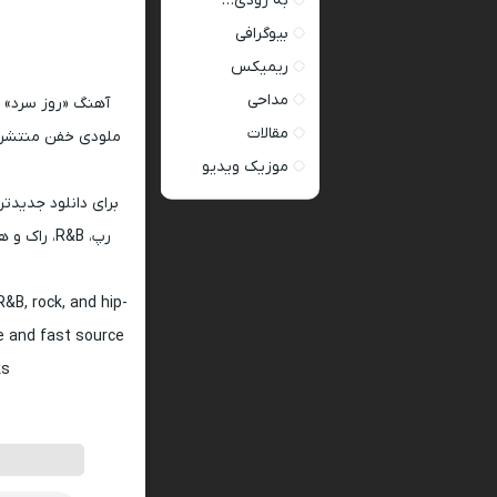
به زودی…
بیوگرافی
ریمیکس
مداحی
آهنگ «روز سرد» ا
مقالات
موزیک ویدیو
برای دانلود جدیدتر
رپ، R&B، 
&B, rock, and hip-
fe and fast source
s.