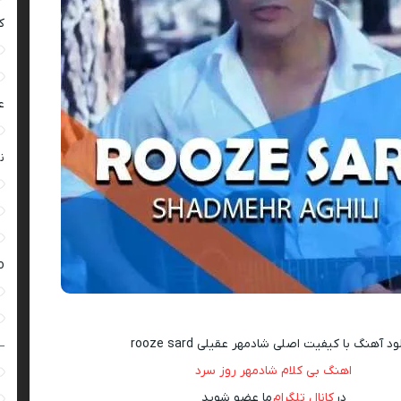
ک
ع
ن
ro
ود آهنگ با کیفیت اصلی شادمهر عقیلی rooze sard
–
اهنگ بی کلام شادمهر روز سرد
در
کانال تلگرام
ما عضو شوید