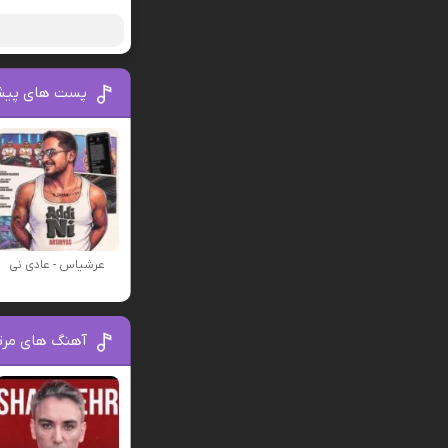
پست های پیش
عرشیاس - عادی نی
آهنگ های مرت