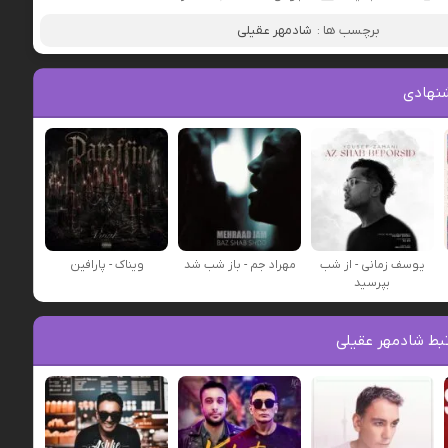
برچسب ها :
شادمهر عقیلی
نهادی
یوسف زمانی - از شب
مهراد جم - باز شب شد
ویناک - پارافین
بپرسید
بط شادمهر عقیلی