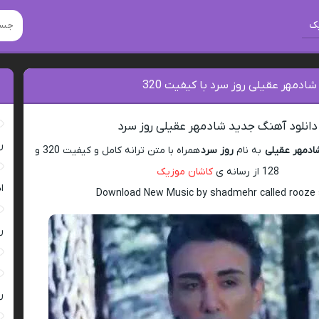
ک
ادمهر عقیلی روز سرد با کیفیت 320
دانلود آهنگ جدید شادمهر عقیلی روز سرد
ر
ادمهر عقیلی
به نام
روز سرد
همراه با متن ترانه کامل و کیفیت 320 و
128 از رسانه ی
کاشان موزیک
ا
Download New Music by shadmehr called rooze
ر
ر