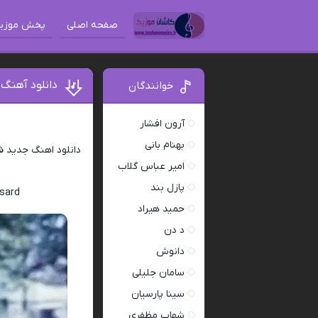
صفحه اصلی
پخش موزی
دانلود آهنگ ش
خوانندگان
آرون افشار
بهنام بانی
دانلود اهنگ جدید
ش
امیر عباس گلاب
پازل بند
 sard
حمید هیراد
د دن
دانوش
سامان جلیلی
سینا پارسیان
شهاب مظفری