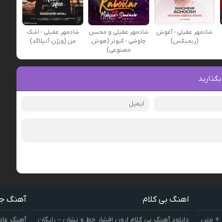
شادمهر عقیلی - آغوش
شادمهر عقیلی و محسن
شادمهر عقیلی - اشک
(ریمیکس)
چاوشی - کبوتر (هوش
من (ورژن آنپلاگد)
مصنوعی)
بگذارید
اهنگ بی کلام
آهنگ ج
 + متن
دانلود آهنگ بی کلام ارون افشار خط و نشان – رایگان
آهنگ عاد