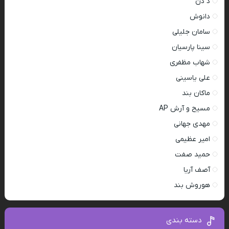
د دن
دانوش
سامان جلیلی
سینا پارسیان
شهاب مظفری
علی یاسینی
ماکان بند
مسیح و آرش AP
مهدی جهانی
امیر عظیمی
حمید صفت
آصف آریا
هوروش بند
دسته بندی