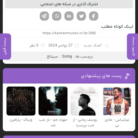
اشتراک گذاری در شبکه های اجتماعی
فیسوک
تویتر
لینکدین
واتساپ
تلگرام
لینک کوتاه مطلب
پست بعدی
پست قبلی
آهنگ جدید
27 نوامبر 2024
0 نظر
برچسب ها :
Sintaj
،
سینتاج
پست های پیشنهادی
عرشیاس - عادی
یوسف زمانی - از
مهراد جم - باز شب
ویناک - پارافین
نی
شب بپرسید
شد