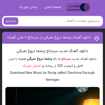
صفحه اصلی
پخش موزیک
جستجو
دانلود آهنگ چشما دروغ نمیگن از سینتاج + متن آهنگ
دانلود آهنگ جدید سینتاج چشما دروغ نمیگن
دانلود اهنگ جدید
سینتاج
به نام
چشما دروغ نمیگن
همراه با متن
کامل و کیفیت 320 از رسانه ی
کاشان موزیک
Download New Music by Sintaj called Cheshma Dorough
Nemigan