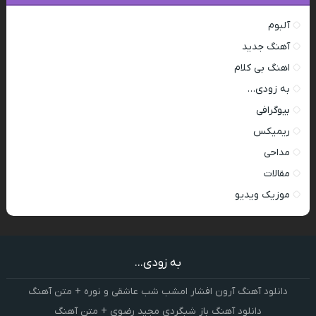
آلبوم
آهنگ جدید
اهنگ بی کلام
به زودی…
بیوگرافی
ریمیکس
مداحی
مقالات
موزیک ویدیو
به زودی...
دانلود آهنگ آرون افشار امشب شب عاشقی و نوره + متن آهنگ
دانلود آهنگ باز شبگردی مجید رضوی + متن آهنگ