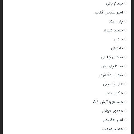
بهنام بانی
امیر عباس گلاب
پازل بند
حمید هیراد
د دن
دانوش
سامان جلیلی
سینا پارسیان
شهاب مظفری
علی یاسینی
ماکان بند
مسیح و آرش AP
مهدی جهانی
امیر عظیمی
حمید صفت