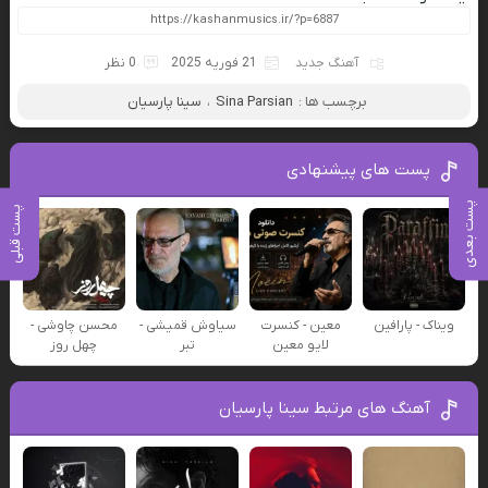
آهنگ جدید
21 فوریه 2025
0 نظر
برچسب ها :
Sina Parsian
،
سینا پارسیان
پست های پیشنهادی
پست بعدی
پست قبلی
ویناک - پارافین
معین - کنسرت
سیاوش قمیشی -
محسن چاوشی -
لایو معین
تبر
چهل روز
آهنگ های مرتبط سینا پارسیان