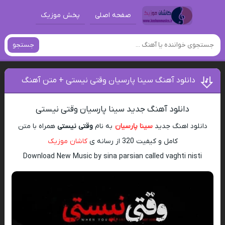
صفحه اصلی
پخش موزیک
جستجو
دانلود آهنگ سینا پارسیان وقتی نیستی + متن آهنگ
دانلود آهنگ جدید سینا پارسیان وقتی نیستی
دانلود اهنگ جدید
سینا پارسیان
به نام
وقتی نیستی
همراه با متن
کامل و کیفیت 320 از رسانه ی
کاشان موزیک
Download New Music by sina parsian called vaghti nisti