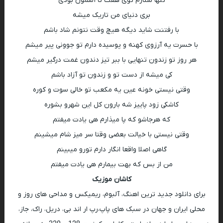
تنها ستارم توی هفت تا آسمون بودی
بری دنیای من تاریک میشه
با رفتنت شاید دیگه هیچ وقت نتونم شاد باشم
با حسرت یه آرزوی کهنه و پوسیده دارم تو جوونی پیر میشم
هر روز تو زندون تنهایی با ببر تیز دندون غمت درگیر میشم
کی میشه از دست تو و زندون تو آزاد باشم
وقتی نیستی خونه عین یه مکعب تو خالی سوت و کوره
کاشکی زود پاییز شه بارون کل این شهرو بشوره
که هرجاشو که پا میذارم هی یادت میفتم
وقتی نیستی با خیالت بعضی وقتا سر میز شام میشینم
گاهی اصلا واقعا انگار دارم تورو میبینم
من از بس که بهت بیمارم هی یادت میفتم
کاشان موزیک
برای دانلود جدید ترین اهنگ، آلبوم، ریمیکس و مداحی های روز و
محلی ایران و جهان در سبک های پاپ،رپ ار اند بی، دریل، راک، جاز،