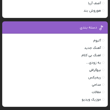
آصف آریا
هوروش بند
دسته بندی
آلبوم
آهنگ جدید
اهنگ بی کلام
به زودی…
بیوگرافی
ریمیکس
مداحی
مقالات
موزیک ویدیو