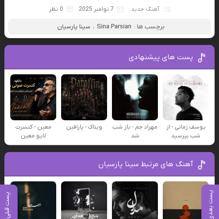
آهنگ جدید
7 نوامبر 2025
0 نظر
برچسب ها :
Sina Parsian
،
سینا پارسیان
پست های پیشنهادی
یوسف زمانی - از
مهراد جم - باز شب
ویناک - پارافین
معین - کنسرت
شب بپرسید
شد
لایو معین
آهنگ های مرتبط سینا پارسیان
پست بعدی
پست قبلی