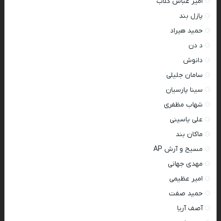
امیر عباس گلاب
پازل بند
حمید هیراد
د دن
دانوش
سامان جلیلی
سینا پارسیان
شهاب مظفری
علی یاسینی
ماکان بند
مسیح و آرش AP
مهدی جهانی
امیر عظیمی
حمید صفت
آصف آریا