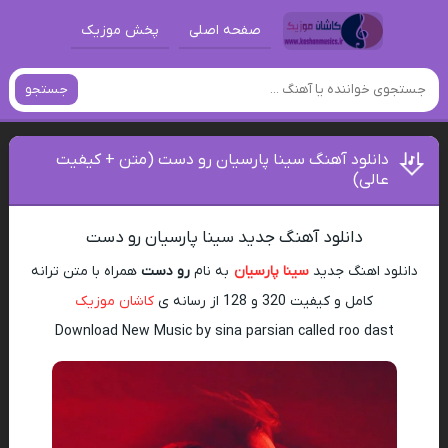
صفحه اصلی
پخش موزیک
جستجو
دانلود آهنگ سینا پارسیان رو دست (متن + کیفیت
عالی)
دانلود آهنگ جدید سینا پارسیان رو دست
دانلود اهنگ جدید
سینا پارسیان
به نام
رو دست
همراه با متن ترانه
کامل و کیفیت 320 و 128 از رسانه ی
کاشان موزیک
Download New Music by sina parsian called roo dast